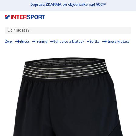
Doprava ZDARMA pri objednávke nad 50€**
Čo hľadáte?
Ženy
Fitness
Tréning
Nohavice a kraťasy
Šortky
Fitness kraťasy