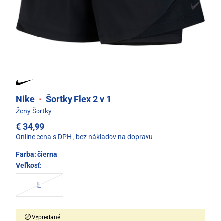
Nike
·
Šortky Flex 2 v 1
Ženy Šortky
€ 34,99
Online cena s DPH
, bez
nákladov na dopravu
Farba:
čierna
Veľkosť:
L
Vypredané