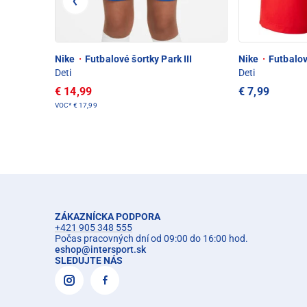
Nike
·
Futbalové šortky Park III
Nike
·
Futbalové
Deti
Deti
€ 14,99
€ 7,99
VOC*
€ 17,99
ZÁKAZNÍCKA PODPORA
+421 905 348 555
Počas pracovných dní od 09:00 do 16:00 hod.
eshop
@
intersport.sk
SLEDUJTE NÁS