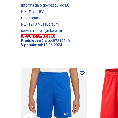
Informácia o dovozcovi do EÚ:
Nike Retail BV
Colosseum 1
NL - 1213 NL Hiversum
serviceinfo.eu@nike.com
ÚDAJE O VÝROBKU
Produktové číslo:
487219546
V ponuke od:
18.06.2024