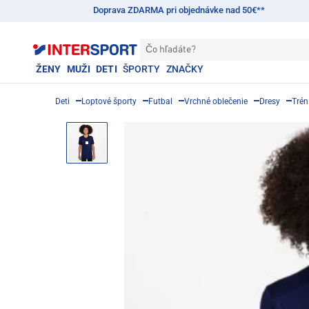
Doprava ZDARMA pri objednávke nad 50€**
Čo hľadáte?
ŽENY
MUŽI
DETI
ŠPORTY
ZNAČKY
Deti
Loptové športy
Futbal
Vrchné oblečenie
Dresy
Trén