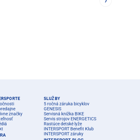
TERSPORTE
SLUŽBY
očnosti
5 ročná záruka bicyklov
predajne
GENESIS
ívne značky
Servisná knižka BIKE
teľnosť
Servis strojov ENERGETICS
édiá
Rastúce detské lyže
kt
INTERSPORT Benefit Klub
INTERSPORT záruky
ÉRA