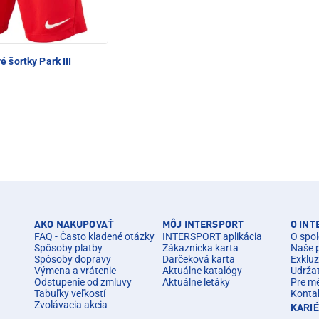
 šortky Park III
AKO NAKUPOVAŤ
MÔJ INTERSPORT
O IN
FAQ - Často kladené otázky
INTERSPORT aplikácia
O spol
Spôsoby platby
Zákaznícka karta
Naše 
Spôsoby dopravy
Darčeková karta
Exkluz
Výmena a vrátenie
Aktuálne katalógy
Udrža
Odstupenie od zmluvy
Aktuálne letáky
Pre m
Tabuľky veľkostí
Konta
Zvolávacia akcia
KARI