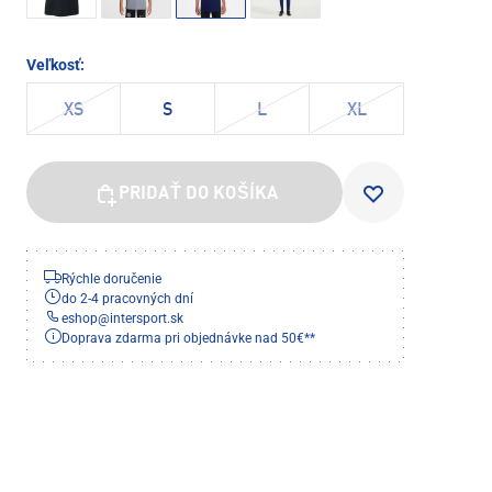
Veľkosť:
XS
S
L
XL
PRIDAŤ DO KOŠÍKA
Rýchle doručenie
do 2-4 pracovných dní
eshop
@
intersport.sk
Doprava zdarma pri objednávke nad 50€**