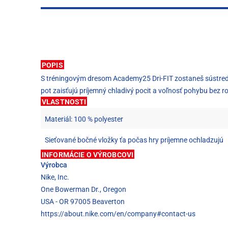
POPIS
S tréningovým dresom Academy25 Dri-FIT zostaneš sústredený
pot zaisťujú príjemný chladivý pocit a voľnosť pohybu bez r
VLASTNOSTI
Materiál: 100 % polyester
Sieťované bočné vložky ťa počas hry príjemne ochladzujú
INFORMÁCIE O VÝROBCOVI
Výrobca
Nike, Inc.
One Bowerman Dr., Oregon
USA - OR 97005 Beaverton
https://about.nike.com/en/company#contact-us