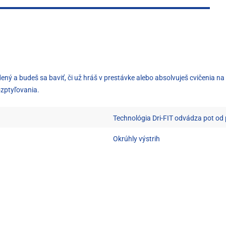
 a budeš sa baviť, či už hráš v prestávke alebo absolvuješ cvičenia na 
ozptyľovania.
Technológia Dri-FIT odvádza pot od
Okrúhly výstrih