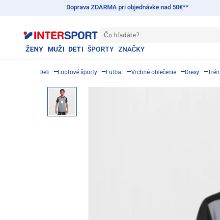
Doprava ZDARMA pri objednávke nad 50€**
Čo hľadáte?
ŽENY
MUŽI
DETI
ŠPORTY
ZNAČKY
Deti
Loptové športy
Futbal
Vrchné oblečenie
Dresy
Trén