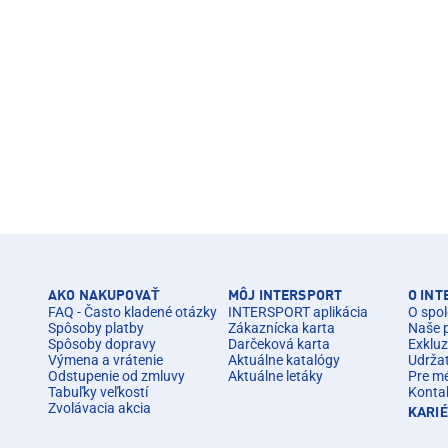
AKO NAKUPOVAŤ
MÔJ INTERSPORT
O IN
FAQ - Často kladené otázky
INTERSPORT aplikácia
O spol
Spôsoby platby
Zákaznícka karta
Naše 
Spôsoby dopravy
Darčeková karta
Exkluz
Výmena a vrátenie
Aktuálne katalógy
Udrža
Odstupenie od zmluvy
Aktuálne letáky
Pre m
Tabuľky veľkostí
Konta
Zvolávacia akcia
KARI