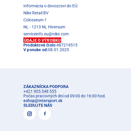
Informácia o dovozcovi do EÚ:
Nike Retail BV
Colosseum 1
NL - 1213 NL Hiversum
serviceinfo.eu@nike.com
ÚDAJE O VÝROBKU
Produktové číslo:
487219515
V ponuke od:
08.01.2025
ZÁKAZNÍCKA PODPORA
+421 905 348 555
Počas pracovných dní od 09:00 do 16:00 hod.
eshop
@
intersport.sk
SLEDUJTE NÁS