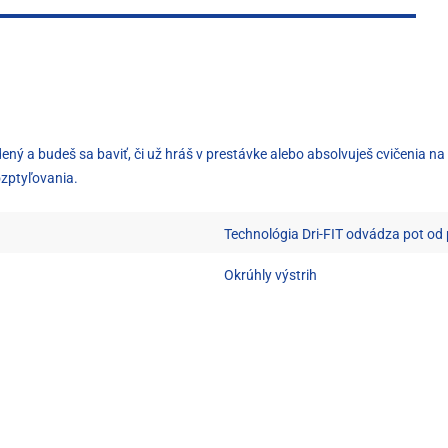
 a budeš sa baviť, či už hráš v prestávke alebo absolvuješ cvičenia na 
ozptyľovania.
Technológia Dri-FIT odvádza pot od
Okrúhly výstrih