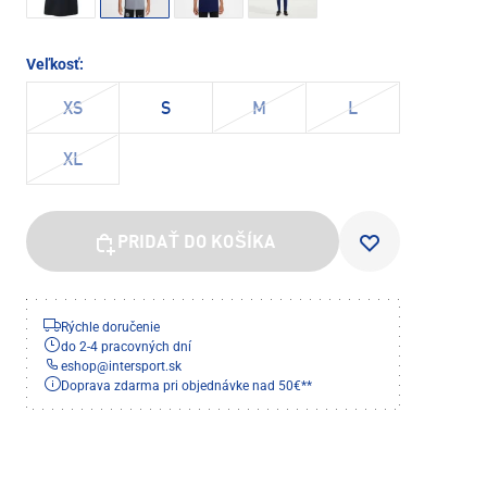
Veľkosť:
XS
S
M
L
XL
PRIDAŤ DO KOŠÍKA
Rýchle doručenie
do 2-4 pracovných dní
eshop
@
intersport.sk
Doprava zdarma pri objednávke nad 50€**