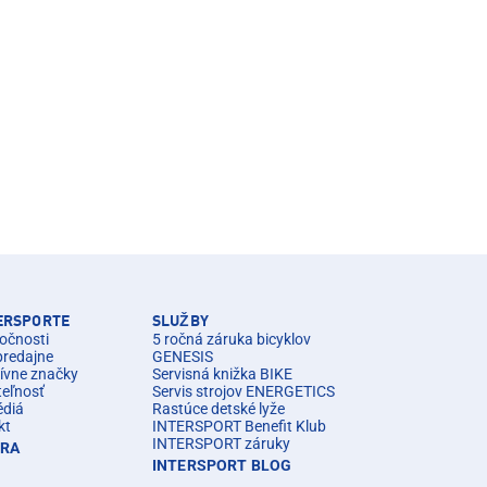
TERSPORTE
SLUŽBY
očnosti
5 ročná záruka bicyklov
predajne
GENESIS
ívne značky
Servisná knižka BIKE
teľnosť
Servis strojov ENERGETICS
édiá
Rastúce detské lyže
kt
INTERSPORT Benefit Klub
INTERSPORT záruky
ÉRA
INTERSPORT BLOG