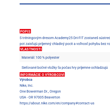
POPIS
S tréningovým dresom Academy25 Dri-FIT zostaneš sústredený
pot zaisťujú príjemný chladivý pocit a voľnosť pohybu bez r
VLASTNOSTI
Materiál: 100 % polyester
Sieťované bočné vložky ťa počas hry príjemne ochladzujú
INFORMÁCIE O VÝROBCOVI
Výrobca
Nike, Inc.
One Bowerman Dr., Oregon
USA - OR 97005 Beaverton
https://about.nike.com/en/company#contact-us