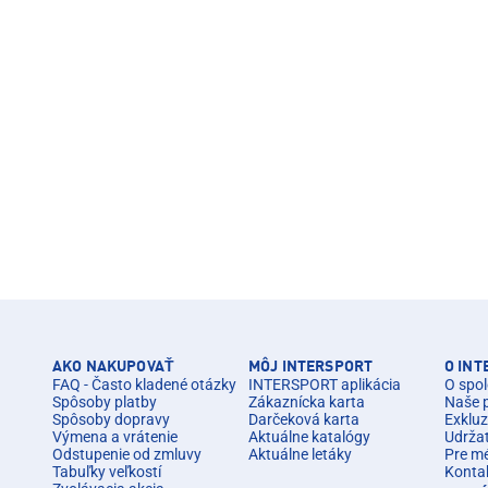
AKO NAKUPOVAŤ
MÔJ INTERSPORT
O IN
FAQ - Často kladené otázky
INTERSPORT aplikácia
O spol
Spôsoby platby
Zákaznícka karta
Naše 
Spôsoby dopravy
Darčeková karta
Exkluz
Výmena a vrátenie
Aktuálne katalógy
Udrža
Odstupenie od zmluvy
Aktuálne letáky
Pre m
Tabuľky veľkostí
Konta