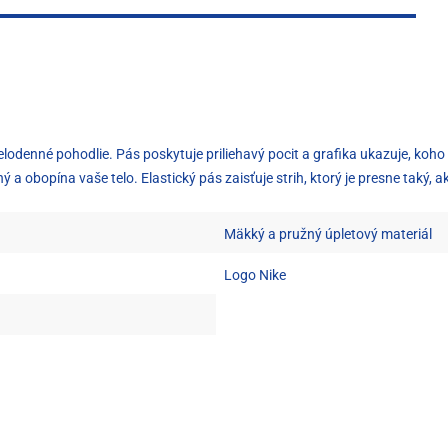
elodenné pohodlie. Pás poskytuje priliehavý pocit a grafika ukazuje, koh
 a obopína vaše telo. Elastický pás zaisťuje strih, ktorý je presne taký, a
Mäkký a pružný úpletový materiál
Logo Nike