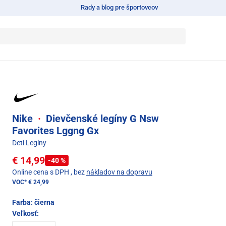
Rady a blog pre športovcov
Nike
·
Dievčenské legíny G Nsw
Favorites Lggng Gx
Deti Legíny
€ 14,99
-40 %
Online cena s DPH
, bez
nákladov na dopravu
VOC*
€ 24,99
Farba:
čierna
Veľkosť: