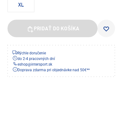
XL
PRIDAŤ DO KOŠÍKA
Rýchle doručenie
do 2-4 pracovných dní
eshop
@
intersport.sk
Doprava zdarma pri objednávke nad 50€**