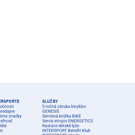
TERSPORTE
SLUŽBY
očnosti
5 ročná záruka bicyklov
predajne
GENESIS
ívne značky
Servisná knižka BIKE
teľnosť
Servis strojov ENERGETICS
édiá
Rastúce detské lyže
kt
INTERSPORT Benefit Klub