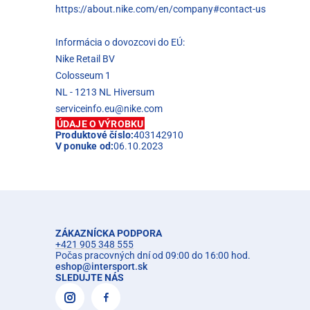
https://about.nike.com/en/company#contact-us
Informácia o dovozcovi do EÚ:
Nike Retail BV
Colosseum 1
NL - 1213 NL Hiversum
serviceinfo.eu@nike.com
ÚDAJE O VÝROBKU
Produktové číslo:
403142910
V ponuke od:
06.10.2023
ZÁKAZNÍCKA PODPORA
+421 905 348 555
Počas pracovných dní od 09:00 do 16:00 hod.
eshop
@
intersport.sk
SLEDUJTE NÁS