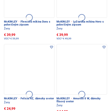
McKINLEY
·
Fleecová mikina Dora s
McKINLEY
·
Lyžiarska mikina Hero s
polovičným zipsom
polovičným zipsom
Ženy
Ženy
€ 39,99
€ 39,99
VOC*
€ 59,99
VOC*
€ 49,99
McKINLEY
·
Felicia HZ, dámsky sveter
McKINLEY
·
Amarillo II W, dámsky
flísový sveter
Ženy
Ženy
€ 24,99