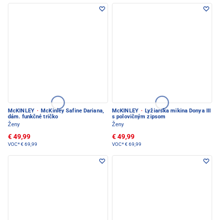
McKINLEY
·
McKinley Safine Dariana,
McKINLEY
·
Lyžiarska mikina Donya III
dám. funkčné tričko
s polovičným zipsom
Ženy
Ženy
€ 49,99
€ 49,99
VOC*
€ 69,99
VOC*
€ 69,99