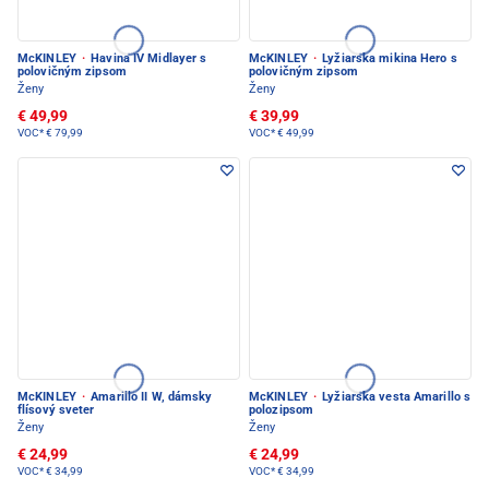
McKINLEY
·
Havina IV Midlayer s
McKINLEY
·
Lyžiarska mikina Hero s
polovičným zipsom
polovičným zipsom
Ženy
Ženy
€ 49,99
€ 39,99
VOC*
€ 79,99
VOC*
€ 49,99
McKINLEY
·
Amarillo II W, dámsky
McKINLEY
·
Lyžiarska vesta Amarillo s
flísový sveter
polozipsom
Ženy
Ženy
€ 24,99
€ 24,99
VOC*
€ 34,99
VOC*
€ 34,99