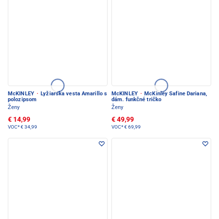
McKINLEY
·
Lyžiarska vesta Amarillo s
McKINLEY
·
McKinley Safine Dariana,
polozipsom
dám. funkčné tričko
Ženy
Ženy
€ 14,99
€ 49,99
VOC*
€ 34,99
VOC*
€ 69,99