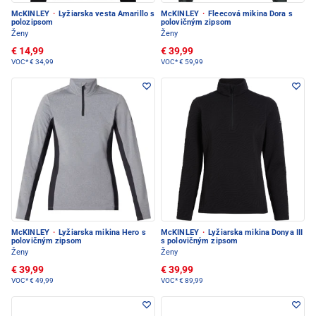
McKINLEY
·
Lyžiarska vesta Amarillo s
McKINLEY
·
Fleecová mikina Dora s
polozipsom
polovičným zipsom
Ženy
Ženy
€ 14,99
€ 39,99
VOC*
€ 34,99
VOC*
€ 59,99
McKINLEY
·
Lyžiarska mikina Hero s
McKINLEY
·
Lyžiarska mikina Donya III
polovičným zipsom
s polovičným zipsom
Ženy
Ženy
€ 39,99
€ 39,99
VOC*
€ 49,99
VOC*
€ 89,99