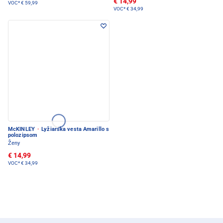
€ 14,99
VOC*
€ 59,99
VOC*
€ 34,99
McKINLEY
·
Lyžiarska vesta Amarillo s
polozipsom
Ženy
€ 14,99
VOC*
€ 34,99