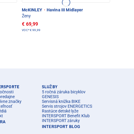
McKINLEY
·
Havina III Midlayer
Ženy
€ 69,99
VOC*
€ 99,99
TERSPORTE
SLUŽBY
očnosti
5 ročná záruka bicyklov
predajne
GENESIS
ívne značky
Servisná knižka BIKE
teľnosť
Servis strojov ENERGETICS
édiá
Rastúce detské lyže
kt
INTERSPORT Benefit Klub
INTERSPORT záruky
ÉRA
INTERSPORT BLOG