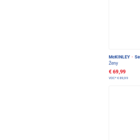
McKINLEY
·
Set
Ženy
€ 69,99
VOC*
€ 89,99