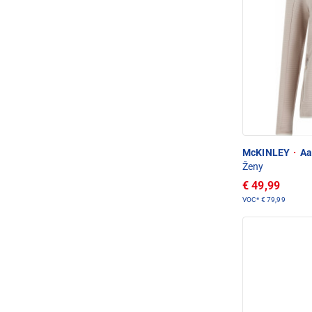
McKINLEY
·
Aam
Ženy
€ 49,99
VOC*
€ 79,99