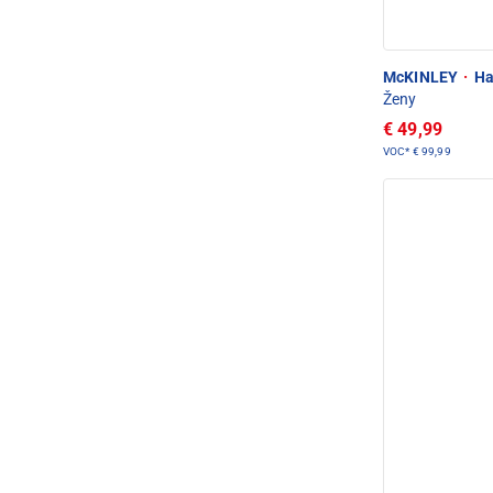
McKINLEY
·
Ha
Ženy
€ 49,99
VOC*
€ 99,99