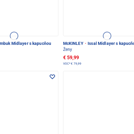
mbuk Midlayer s kapucňou
McKINLEY
·
Issal Midlayer s kapucň
Ženy
€ 59,99
VOC*
€ 79,99