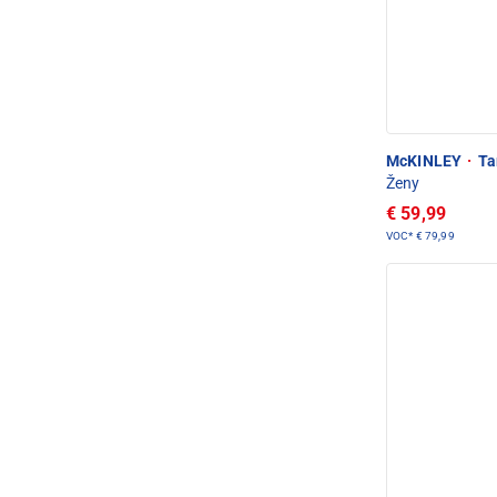
McKINLEY
·
Ta
Ženy
€ 59,99
VOC*
€ 79,99