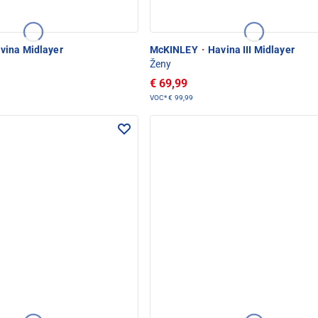
vina Midlayer
McKINLEY
·
Havina III Midlayer
Ženy
€ 69,99
VOC*
€ 99,99