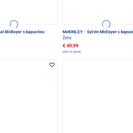
al Midlayer s kapucňou
McKINLEY
·
Sylvin Midlayer s kapu
Ženy
€ 49,99
VOC*
€ 69,99