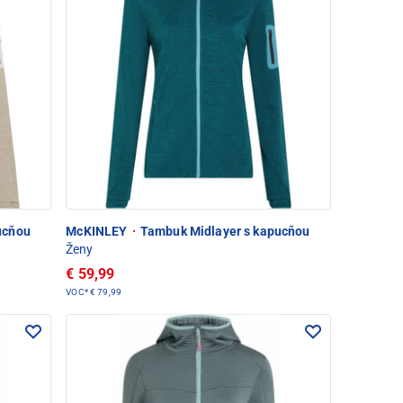
ucňou
McKINLEY
·
Tambuk Midlayer s kapucňou
Ženy
€ 59,99
VOC*
€ 79,99