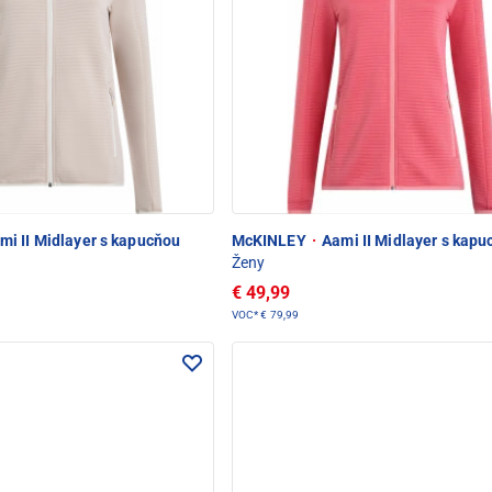
i II Midlayer s kapucňou
McKINLEY
·
Aami II Midlayer s kapu
Ženy
€ 49,99
VOC*
€ 79,99