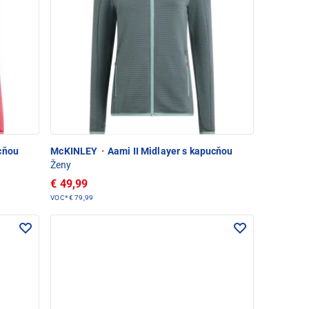
cňou
McKINLEY
·
Aami II Midlayer s kapucňou
Ženy
€ 49,99
VOC*
€ 79,99