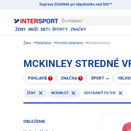
Doprava ZDARMA pri objednávke nad 50€**
Čo hľadáte?
ŽENY
MUŽI
DETI
ŠPORTY
ZNAČKY
Ženy
Oblečenie
Vrchné oblečenie
Stredné vrstvy
MCKINLEY STREDNÉ V
POHLAVIE
ZNAČKA
ŠPORT
VEĽKO
1
1
MCKINLEY
ŽENY
ODSTRÁNIŤ FILTER
OBLEČENIE