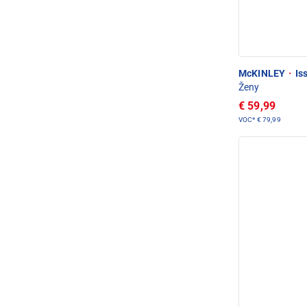
McKINLEY
·
Iss
Ženy
€ 59,99
VOC*
€ 79,99