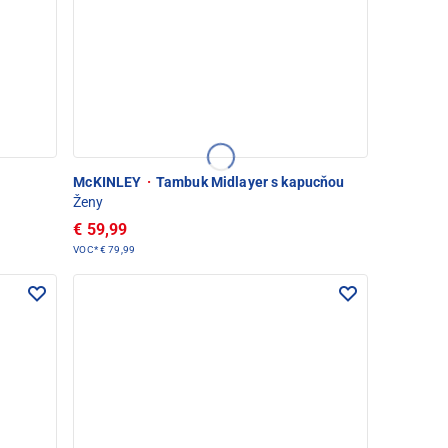
McKINLEY
·
Tambuk Midlayer s kapucňou
Ženy
€ 59,99
VOC*
€ 79,99