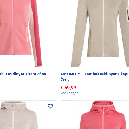
h II Midlayer s kapucňou
McKINLEY
·
Tambuk Midlayer s kap
Ženy
€ 59,99
VOC*
€ 79,99