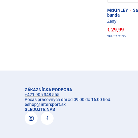
McKINLEY
·
Sa
bunda
Ženy
€ 29,99
VOC*
€ 99,99
ZÁKAZNÍCKA PODPORA
+421 905 348 555
Počas pracovných dní od 09:00 do 16:00 hod.
eshop
@
intersport.sk
SLEDUJTE NÁS