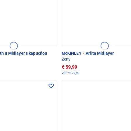
h II Midlayer s kapucňou
McKINLEY
·
Arlita Midlayer
Ženy
€ 59,99
VOC*
€ 79,99