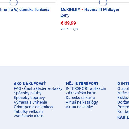
fine Ira W, dámska funkčná
McKINLEY
·
Havina III Midlayer
Ženy
€ 69,99
VOC*
€ 99,99
AKO NAKUPOVAŤ
MÔJ INTERSPORT
O IN
FAQ - Často kladené otázky
INTERSPORT aplikácia
O spol
Spôsoby platby
Zákaznícka karta
Naše 
Spôsoby dopravy
Darčeková karta
Exkluz
Výmena a vrátenie
Aktuálne katalógy
Udrža
Odstupenie od zmluvy
Aktuálne letáky
Pre m
Tabuľky veľkostí
Konta
Zvolávacia akcia
KARI