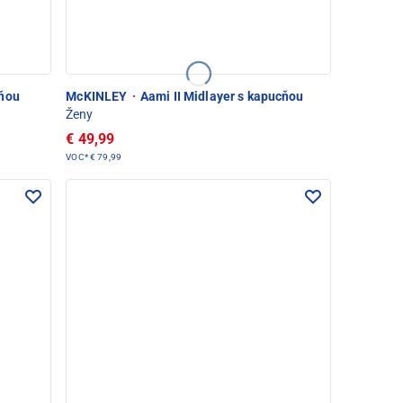
cňou
McKINLEY
·
Aami II Midlayer s kapucňou
Ženy
€ 49,99
VOC*
€ 79,99