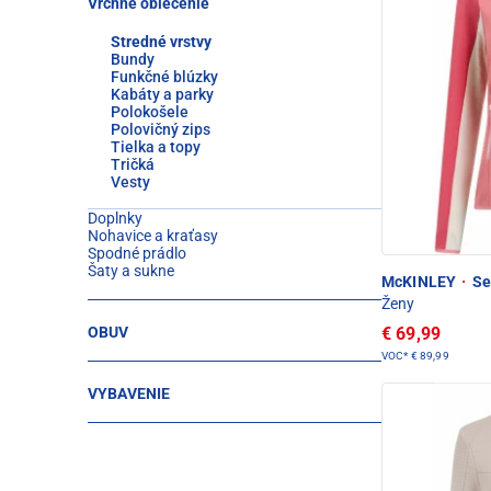
Vrchné oblečenie
Stredné vrstvy
Bundy
Funkčné blúzky
Kabáty a parky
Polokošele
Polovičný zips
Tielka a topy
Tričká
Vesty
Doplnky
Nohavice a kraťasy
Spodné prádlo
Šaty a sukne
McKINLEY
·
Set
Ženy
€ 69,99
OBUV
VOC*
€ 89,99
VYBAVENIE