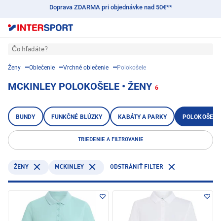
Doprava ZDARMA pri objednávke nad 50€**
Čo hľadáte?
Ženy
Oblečenie
Vrchné oblečenie
Polokošele
MCKINLEY POLOKOŠELE • ŽENY
6
BUNDY
FUNKČNÉ BLÚZKY
KABÁTY A PARKY
POLOKOŠELE
TRIEDENIE A FILTROVANIE
MCKINLEY
ŽENY
ODSTRÁNIŤ FILTER