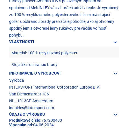
Flísový pulóver Amarillo II W s polovičným zipsom od
spoločnosti McKINLEY vás v horách udrží v teple. Je vyrobený
zo 100 % recyklovaného polyesterového flísu a má stojací
golier s ochranou brady pre väčšie pohodlie, ako aj otvorený
spodný lem a otvorené lemy rukávov pre väčšiu voľnosť
pohybu.
VLASTNOSTI
Materiál: 100 % recyklovaný polyester
Stojačik s ochranou brady
INFORMÁCIE O VÝROBCOVI
Výrobca
INTERSPORT International Corporation Europe B.V.
Van Diemenstraat 186
NL - 1013CP Amsterdam
inquiries@intersport.com
ÚDAJE O VÝROBKU
Produktové číslo:
767200400
V ponuke od:
04.06.2024