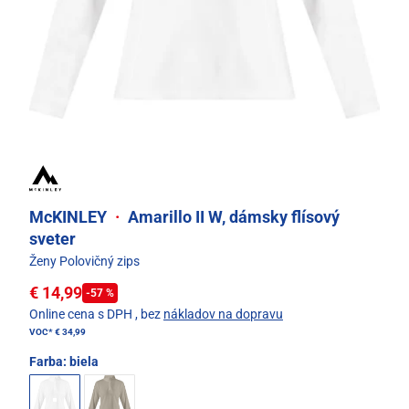
McKINLEY
·
Amarillo II W, dámsky flísový
sveter
Ženy Polovičný zips
€ 14,99
-57 %
Online cena s DPH
, bez
nákladov na dopravu
VOC*
€ 34,99
Farba:
biela