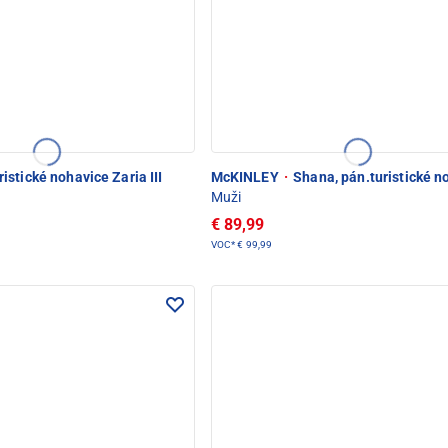
istické nohavice Zaria III
McKINLEY
·
Shana, pán.turistické n
Muži
€ 89,99
VOC*
€ 99,99