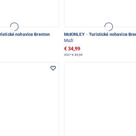
istické nohavice Brenton
McKINLEY
·
Turistické nohavice Bre
Muži
€ 34,99
VOC*
€ 89,99