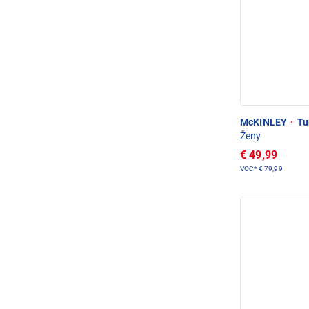
McKINLEY
·
Tur
Ženy
€ 49,99
VOC*
€ 79,99