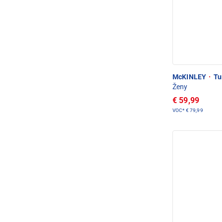
McKINLEY
·
Tur
Ženy
€ 59,99
VOC*
€ 79,99