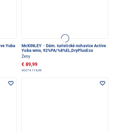
ive Yuba
McKINLEY
·
Dám. turistické nohavice Active
Yuba wms, 92%PA/%8%EL,DryPlusEco
Ženy
€ 89,99
VOC*
€ 119,99