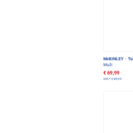
McKINLEY
·
Tur
Muži
€ 69,99
VOC*
€ 89,99