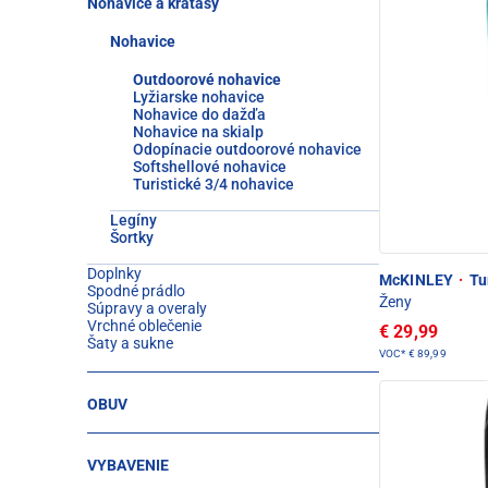
Nohavice a kraťasy
Nohavice
Outdoorové nohavice
Lyžiarske nohavice
Nohavice do dažďa
Nohavice na skialp
Odopínacie outdoorové nohavice
Softshellové nohavice
Turistické 3/4 nohavice
Legíny
Šortky
Doplnky
McKINLEY
·
Tur
Spodné prádlo
Ženy
Súpravy a overaly
Vrchné oblečenie
€ 29,99
Šaty a sukne
VOC*
€ 89,99
OBUV
VYBAVENIE