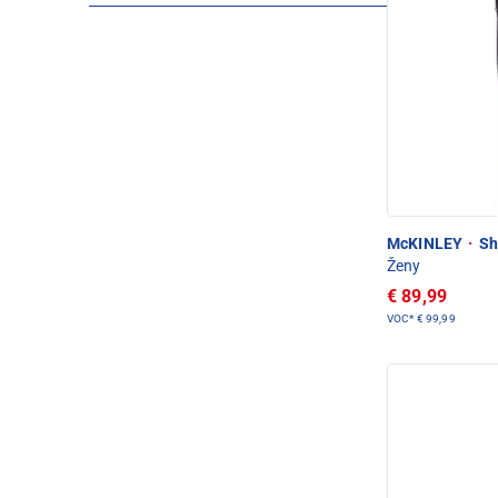
McKINLEY
·
Sh
Ženy
€ 89,99
VOC*
€ 99,99