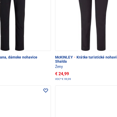
ana, dámske nohavice
McKINLEY
·
Krátke turistické nohav
Shalda
Ženy
€ 24,99
VOC*
€ 99,99