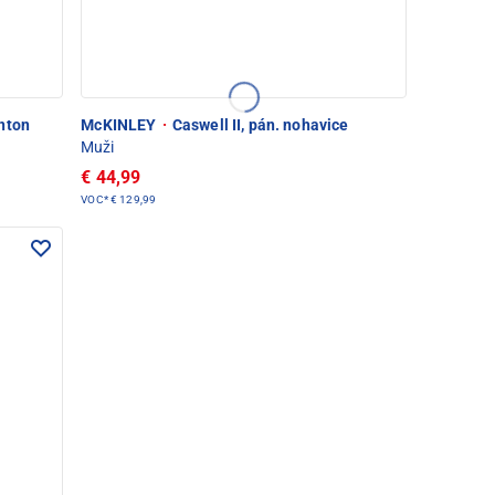
nton
McKINLEY
·
Caswell II, pán. nohavice
Muži
€ 44,99
VOC*
€ 129,99