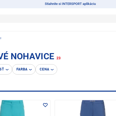
Stiahnite si INTERSPORT aplikáciu
e
VÉ NOHAVICE
23
SŤ
FARBA
CENA