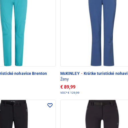
istické nohavice Brenton
McKINLEY
·
Krátke turistické nohav
Ženy
€ 89,99
VOC*
€ 129,99