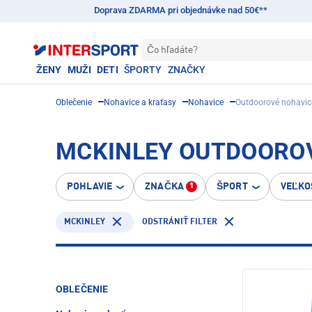
Doprava ZDARMA pri objednávke nad 50€**
Čo hľadáte?
ŽENY
MUŽI
DETI
ŠPORTY
ZNAČKY
Oblečenie
Nohavice a kraťasy
Nohavice
Outdoorové nohavic
MCKINLEY OUTDOORO
POHLAVIE
ZNAČKA
ŠPORT
VEĽKO
1
MCKINLEY
ODSTRÁNIŤ FILTER
OBLEČENIE