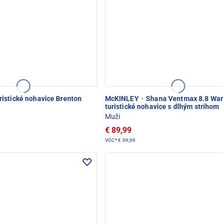
istické nohavice Brenton
McKINLEY
·
Shana Ventmax 8.8 Wa
turistické nohavice s dlhým strihom
Muži
€ 89,99
VOC*
€ 99,99