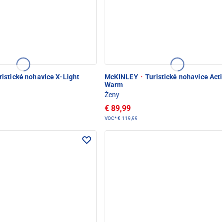
istické nohavice X-Light
McKINLEY
·
Turistické nohavice Act
Warm
Ženy
€ 89,99
VOC*
€ 119,99