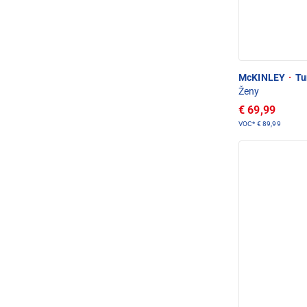
McKINLEY
·
Tur
Ženy
€ 69,99
VOC*
€ 89,99