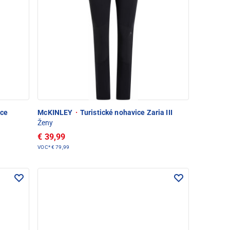
ice
McKINLEY
·
Turistické nohavice Zaria III
Ženy
€ 39,99
VOC*
€ 79,99