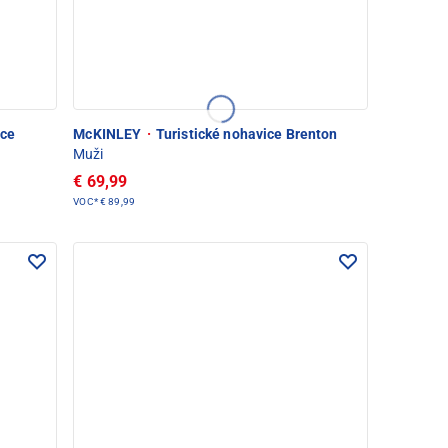
ice
McKINLEY
·
Turistické nohavice Brenton
Muži
€ 69,99
VOC*
€ 89,99