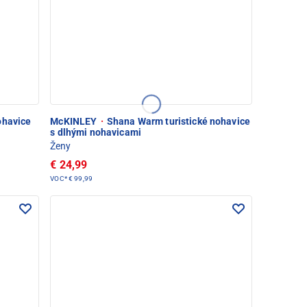
ohavice
McKINLEY
·
Shana Warm turistické nohavice
s dlhými nohavicami
Ženy
€ 24,99
VOC*
€ 99,99