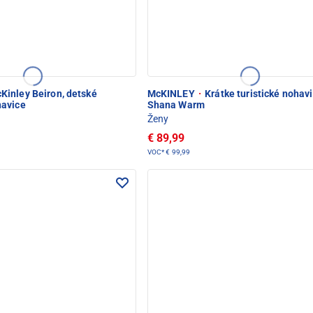
Kinley Beiron, detské
McKINLEY
·
Krátke turistické nohav
havice
Shana Warm
Ženy
€ 89,99
VOC*
€ 99,99