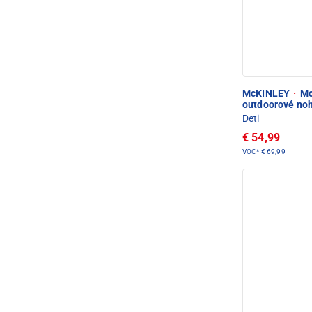
McKINLEY
·
Mc
outdoorové no
Deti
€ 54,99
VOC*
€ 69,99