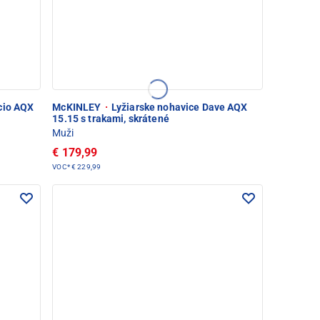
cio AQX
McKINLEY
·
Lyžiarske nohavice Dave AQX
15.15 s trakami, skrátené
Muži
€ 179,99
VOC*
€ 229,99