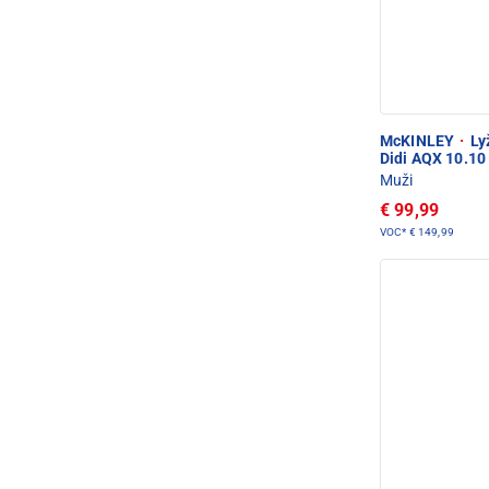
McKINLEY
·
Lyž
Didi AQX 10.10
Muži
€ 99,99
VOC*
€ 149,99