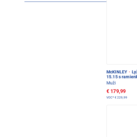
McKINLEY
·
Lyž
15.15 s ramien
Muži
€ 179,99
VOC*
€ 229,99