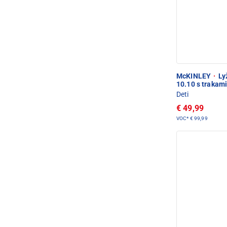
McKINLEY
·
Lyž
10.10 s trakam
Deti
€ 49,99
VOC*
€ 99,99