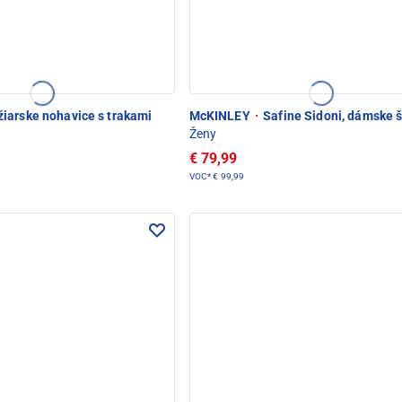
iarske nohavice s trakami
McKINLEY
·
Safine Sidoni, dámske 
Ženy
€ 79,99
VOC*
€ 99,99