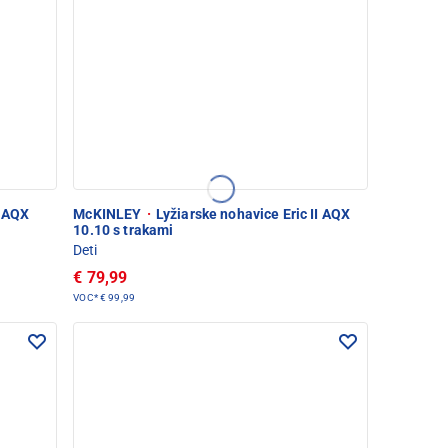
i AQX
McKINLEY
·
Lyžiarske nohavice Eric II AQX
10.10 s trakami
Deti
€ 79,99
VOC*
€ 99,99