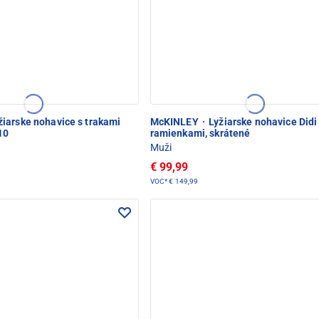
iarske nohavice s trakami
McKINLEY
·
Lyžiarske nohavice Didi
10
ramienkami, skrátené
Muži
€ 99,99
VOC*
€ 149,99