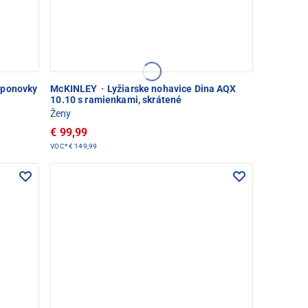
šponovky
McKINLEY
·
Lyžiarske nohavice Dina AQX
10.10 s ramienkami, skrátené
Ženy
€ 99,99
VOC*
€ 149,99