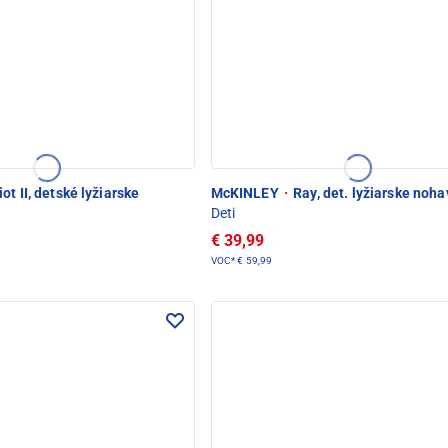
iot II, detské lyžiarske
McKINLEY
·
Ray, det. lyžiarske noha
Deti
€ 39,99
VOC*
€ 59,99