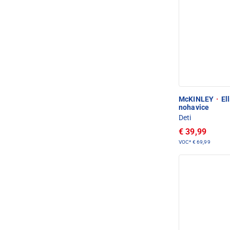
McKINLEY
·
Ell
nohavice
Deti
€ 39,99
VOC*
€ 69,99