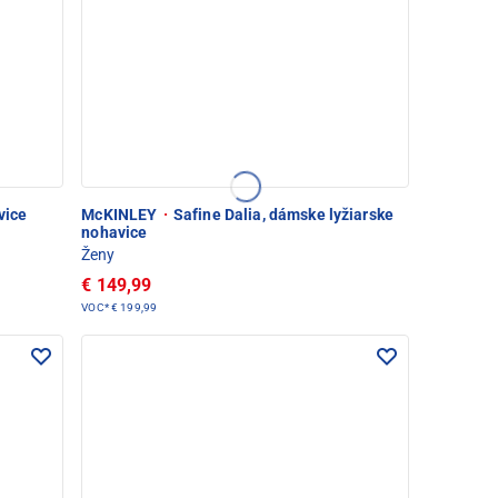
vice
McKINLEY
·
Safine Dalia, dámske lyžiarske
nohavice
Ženy
€ 149,99
VOC*
€ 199,99