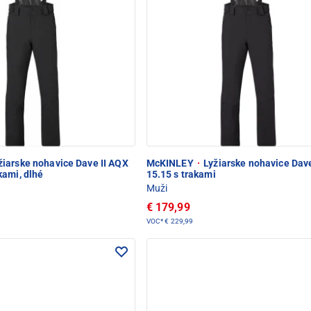
iarske nohavice Dave II AQX
McKINLEY
·
Lyžiarske nohavice Dave
kami, dlhé
15.15 s trakami
Muži
€ 179,99
VOC*
€ 229,99