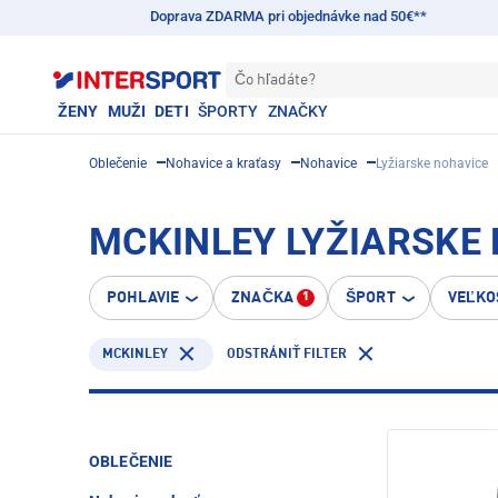
Doprava ZDARMA pri objednávke nad 50€**
Čo hľadáte?
ŽENY
MUŽI
DETI
ŠPORTY
ZNAČKY
Oblečenie
Nohavice a kraťasy
Nohavice
Lyžiarske nohavice
MCKINLEY LYŽIARSKE
POHLAVIE
ZNAČKA
ŠPORT
VEĽKO
1
MCKINLEY
ODSTRÁNIŤ FILTER
OBLEČENIE