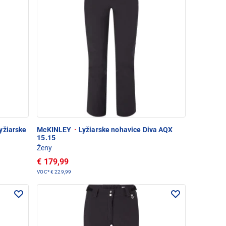
yžiarske
McKINLEY
·
Lyžiarske nohavice Diva AQX
15.15
Ženy
€ 179,99
VOC*
€ 229,99