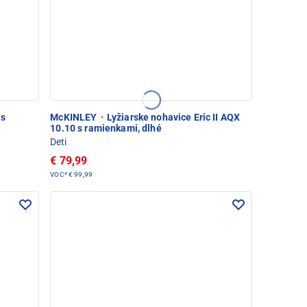
 s
McKINLEY
·
Lyžiarske nohavice Eric II AQX
10.10 s ramienkami, dlhé
Deti
€ 79,99
VOC*
€ 99,99