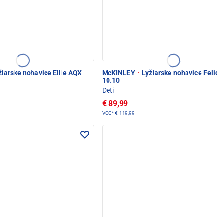
iarske nohavice Ellie AQX
McKINLEY
·
Lyžiarske nohavice Feli
i
10.10
Deti
€ 89,99
VOC*
€ 119,99