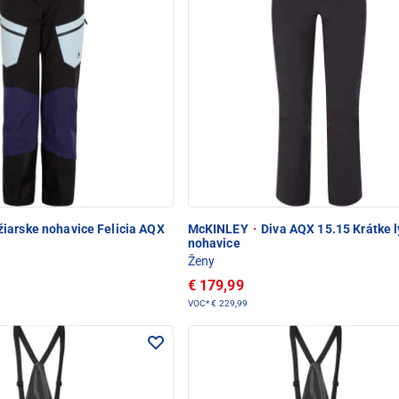
iarske nohavice Felicia AQX
McKINLEY
·
Diva AQX 15.15 Krátke l
nohavice
Ženy
€ 179,99
VOC*
€ 229,99