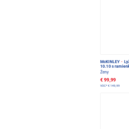
McKINLEY
·
Ly
10.10 s ramien
Ženy
€ 99,99
VOC*
€ 149,99