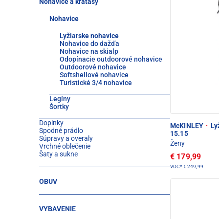
Nohavice a kraťasy
Nohavice
Lyžiarske nohavice
Nohavice do dažďa
Nohavice na skialp
Odopínacie outdoorové nohavice
Outdoorové nohavice
Softshellové nohavice
Turistické 3/4 nohavice
Legíny
Šortky
Doplnky
McKINLEY
·
Lyž
Spodné prádlo
15.15
Súpravy a overaly
Ženy
Vrchné oblečenie
Šaty a sukne
€ 179,99
VOC*
€ 249,99
OBUV
VYBAVENIE