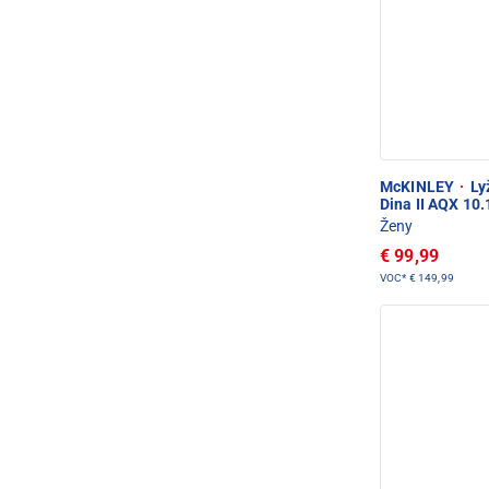
McKINLEY
·
Lyž
Dina II AQX 10.
Ženy
€ 99,99
VOC*
€ 149,99