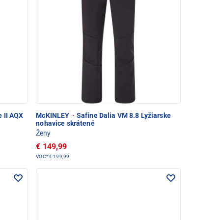
 II AQX
McKINLEY
·
Safine Dalia VM 8.8 Lyžiarske
nohavice skrátené
Ženy
€ 149,99
VOC*
€ 199,99