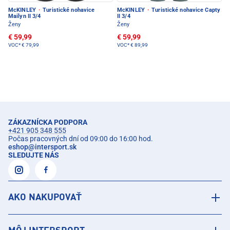
McKINLEY
·
Turistické nohavice
McKINLEY
·
Turistické nohavice Capty
Mailyn II 3/4
II 3/4
Ženy
Ženy
€ 59,99
€ 59,99
VOC*
€ 79,99
VOC*
€ 89,99
ZÁKAZNÍCKA PODPORA
+421 905 348 555
Počas pracovných dní od 09:00 do 16:00 hod.
eshop
@
intersport.sk
SLEDUJTE NÁS
AKO NAKUPOVAŤ