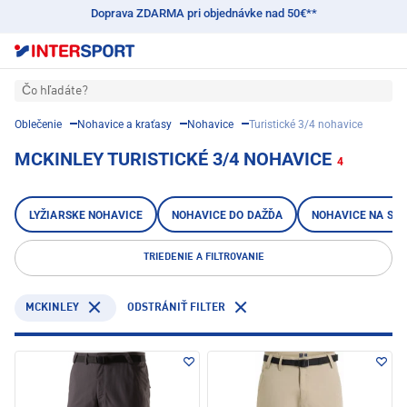
Doprava ZDARMA pri objednávke nad 50€**
Čo hľadáte?
Oblečenie
Nohavice a kraťasy
Nohavice
Turistické 3/4 nohavice
MCKINLEY TURISTICKÉ 3/4 NOHAVICE
4
LYŽIARSKE NOHAVICE
NOHAVICE DO DAŽĎA
NOHAVICE NA SKI
TRIEDENIE A FILTROVANIE
MCKINLEY
ODSTRÁNIŤ FILTER