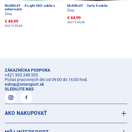
McKINLEY
·
X-Light SKO sukňa s
McKINLEY
·
Carly II sukňa
nohavicami
Ženy
Ženy
€ 44,99
€ 49,99
VOC*
€ 69,99
VOC*
€ 59,99
ZÁKAZNÍCKA PODPORA
+421 905 348 555
Počas pracovných dní od 09:00 do 16:00 hod.
eshop
@
intersport.sk
SLEDUJTE NÁS
AKO NAKUPOVAŤ