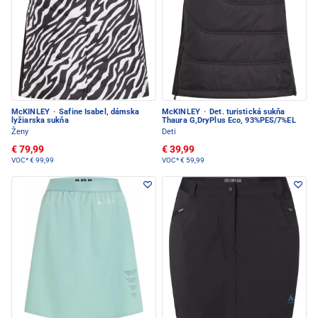
McKINLEY
·
Safine Isabel, dámska
McKINLEY
·
Det. turistická sukňa
lyžiarska sukňa
Thaura G,DryPlus Eco, 93%PES/7%EL
Ženy
Deti
€ 79,99
€ 39,99
VOC*
€ 99,99
VOC*
€ 59,99