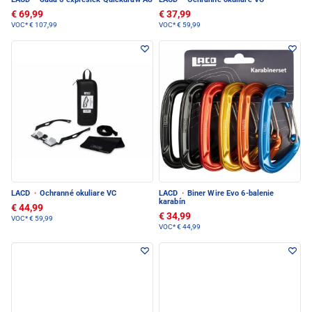
€ 69,99
€ 37,99
VOC*
€ 107,99
VOC*
€ 59,99
LACD
·
Ochranné okuliare VC
LACD
·
Biner Wire Evo 6-balenie
karabín
€ 44,99
€ 34,99
VOC*
€ 59,99
VOC*
€ 44,99