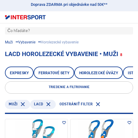
Doprava ZDARMA pri objednávke nad 50€**
Čo hľadáte?
Muži
Vybavenie
Horolezecké vybavenie
LACD HOROLEZECKÉ VYBAVENIE • MUŽI
8
EXPRESKY
FERRATOVÉ SETY
HOROLEZECKÉ ÚVÄZY
ISTI
TRIEDENIE A FILTROVANIE
LACD
MUŽI
ODSTRÁNIŤ FILTER