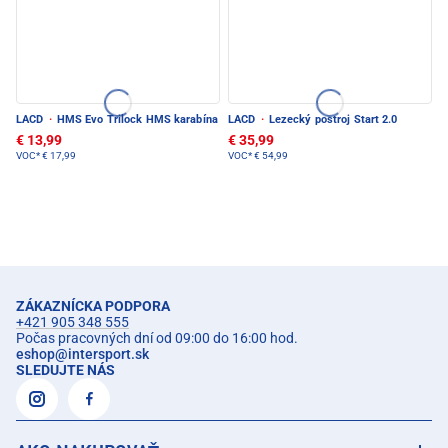
LACD
·
HMS Evo Trilock HMS karabína
LACD
·
Lezecký postroj Start 2.0
€ 13,99
€ 35,99
VOC*
€ 17,99
VOC*
€ 54,99
ZÁKAZNÍCKA PODPORA
+421 905 348 555
Počas pracovných dní od 09:00 do 16:00 hod.
eshop
@
intersport.sk
SLEDUJTE NÁS