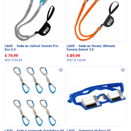
LACD
·
Sada na viaľové lezenie Pro
LACD
·
Sada na ferraty Ultimate
Evo 3.0
Ferrata Swivel 3.0
€ 79,99
€ 89,99
VOC*
€ 99,99
VOC*
€ 129,99
LACD
·
Sada 6 expresiek Quickdraw AS
LACD
·
Ochranné okuliare VC