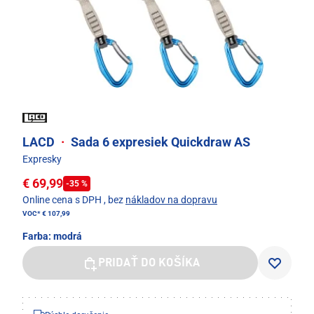
LACD
·
Sada 6 expresiek Quickdraw AS
Expresky
€ 69,99
-35 %
Online cena s DPH
, bez
nákladov na dopravu
VOC*
€ 107,99
Farba:
modrá
PRIDAŤ DO KOŠÍKA