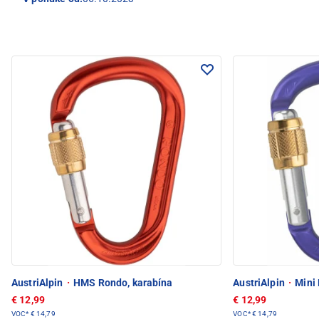
AustriAlpin
·
HMS Rondo, karabína
AustriAlpin
·
Mini
€ 12,99
€ 12,99
VOC*
€ 14,79
VOC*
€ 14,79