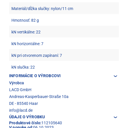
Materiál/dĺžka slučky: nylon/11 cm
Hmotnosť: 82 g
kN vertikálne: 22
kN horizontálne: 7
kN pri otvorenom zapínaní: 7
kN slučka: 22
INFORMÁCIE O VÝROBCOVI
Výrobca
LACD GmbH
Andreas-Kasperbauer-Straße 10a
DE - 85540 Haar
info@lacd.de
ÚDAJE O VÝROBKU
Produktové číslo:
112105640
V ponuke od:
06.10.2023