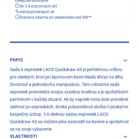
Rýchle doručenie
do 2-4 pracovných dní
eshop
@
intersport.sk
Doprava zdarma pri objednávke nad 50€**
POPIS
Sada 6 expresiek LACD Quickdraw AS je perfektnou voľbou
pre všetkých, ktorí pri športovom lezení kladú dôraz na dlhú
životnosť a jednoduchú manipuláciu. Táto robustná sada
expresiek presviedča svojou vysokou kvalitou a je spoľahlivým
partnerom v každej situácii. Ak by napriek tomu bolo potrebné
siahnuť po expreskách, široká polyamidová slučka ti poskytne
bezpečný úchop. S 6-dielnou sadou expresiek LACD
Quickdraw AS sa môžete plne sústrediť na lezenie a spoľahnúť
sa na svoje vybavenie.
VLASTNOSTI