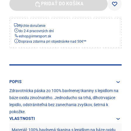
PRIDAŤ DO KOŠÍKA
Rýchle doručenie
do 2-4 pracovných dní
eshop
@
intersport.sk
Doprava zdarma pri objednávke nad 50€**
POPIS
Zdravotnícka páska zo 100% bavlnenej tkaniny s lepidlom na
báze oxidu zinočnatého. Jednoducho sa trhá, dlhotrvajúce
lepidlo, odstrániteľná bez zanechania zvyškov, šetrná k
pokožke.
VLASTNOSTI
Materiál: 100% bavlnená tkanina s lepidlom na báze oxidu