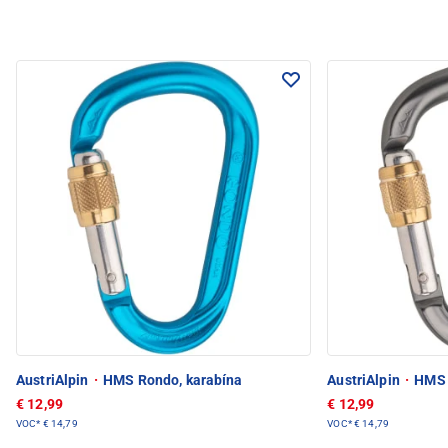
AustriAlpin
·
HMS Rondo, karabína
AustriAlpin
·
HMS 
€ 12,99
€ 12,99
VOC*
€ 14,79
VOC*
€ 14,79