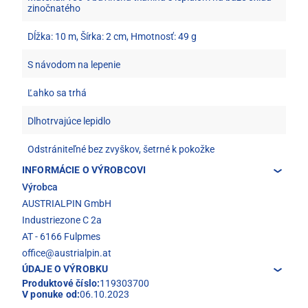
zinočnatého
Dĺžka: 10 m, Šírka: 2 cm, Hmotnosť: 49 g
S návodom na lepenie
Ľahko sa trhá
Dlhotrvajúce lepidlo
Odstrániteľné bez zvyškov, šetrné k pokožke
INFORMÁCIE O VÝROBCOVI
Výrobca
AUSTRIALPIN GmbH
Industriezone C 2a
AT - 6166 Fulpmes
office@austrialpin.at
ÚDAJE O VÝROBKU
Produktové číslo:
119303700
V ponuke od:
06.10.2023