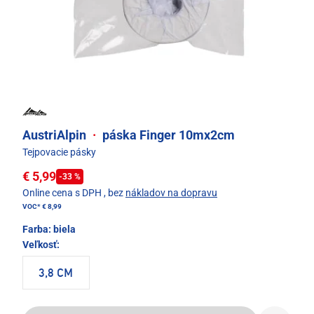
AustriAlpin
·
páska Finger 10mx2cm
Tejpovacie pásky
€ 5,99
-33 %
Online cena s DPH
, bez
nákladov na dopravu
VOC*
€ 8,99
Farba:
biela
Veľkosť:
3,8 CM