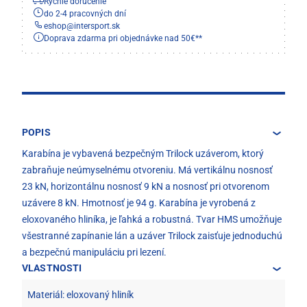
Rýchle doručenie
do 2-4 pracovných dní
eshop
@
intersport.sk
Doprava zdarma pri objednávke nad 50€**
POPIS
Karabína je vybavená bezpečným Trilock uzáverom, ktorý
zabraňuje neúmyselnému otvoreniu. Má vertikálnu nosnosť
23 kN, horizontálnu nosnosť 9 kN a nosnosť pri otvorenom
uzávere 8 kN. Hmotnosť je 94 g. Karabína je vyrobená z
eloxovaného hliníka, je ľahká a robustná. Tvar HMS umožňuje
všestranné zapínanie lán a uzáver Trilock zaisťuje jednoduchú
a bezpečnú manipuláciu pri lezení.
VLASTNOSTI
Materiál: eloxovaný hliník