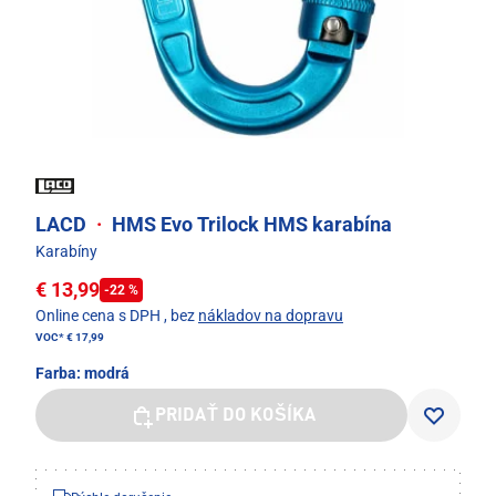
LACD
·
HMS Evo Trilock HMS karabína
Karabíny
€ 13,99
-22 %
Online cena s DPH
, bez
nákladov na dopravu
VOC*
€ 17,99
Farba:
modrá
PRIDAŤ DO KOŠÍKA