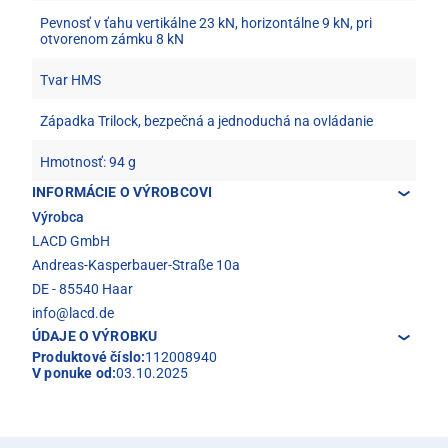
Pevnosť v ťahu vertikálne 23 kN, horizontálne 9 kN, pri
otvorenom zámku 8 kN
Tvar HMS
Západka Trilock, bezpečná a jednoduchá na ovládanie
Hmotnosť: 94 g
INFORMÁCIE O VÝROBCOVI
Výrobca
LACD GmbH
Andreas-Kasperbauer-Straße 10a
DE - 85540 Haar
info@lacd.de
ÚDAJE O VÝROBKU
Produktové číslo:
112008940
V ponuke od:
03.10.2025