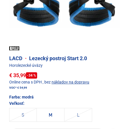
LACD
·
Lezecký postroj Start 2.0
Horolezecké úväzy
€ 35,99
-34 %
Online cena s DPH
, bez
nákladov na dopravu
VOC*
€ 54,99
Farba:
modrá
Veľkosť:
S
M
L