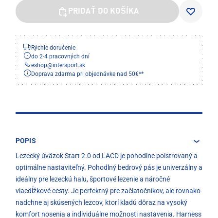
PRIDAŤ DO KOŠÍKA
Rýchle doručenie
do 2-4 pracovných dní
eshop
@
intersport.sk
Doprava zdarma pri objednávke nad 50€**
POPIS
Lezecký úväzok Start 2.0 od LACD je pohodlne polstrovaný a
optimálne nastaviteľný. Pohodlný bedrový pás je univerzálny a
ideálny pre lezeckú halu, športové lezenie a náročné
viacdĺžkové cesty. Je perfektný pre začiatočníkov, ale rovnako
nadchne aj skúsených lezcov, ktorí kladú dôraz na vysoký
komfort nosenia a individuálne možnosti nastavenia. Harness