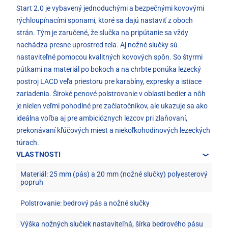
Start 2.0 je vybavený jednoduchými a bezpečnými kovovými
rýchloupínacími sponami, ktoré sa dajú nastaviť z oboch
strán. Tým je zaručené, že slučka na pripútanie sa vždy
nachádza presne uprostred tela. Aj nožné slučky sú
nastaviteľné pomocou kvalitných kovových spôn. So štyrmi
pútkami na materiál po bokoch a na chrbte ponúka lezecký
postroj LACD veľa priestoru pre karabíny, expresky a istiace
zariadenia. Široké penové polstrovanie v oblasti bedier a nôh
je nielen veľmi pohodlné pre začiatočníkov, ale ukazuje sa ako
ideálna voľba aj pre ambicióznych lezcov pri zlaňovaní,
prekonávaní kľúčových miest a niekoľkohodinových lezeckých
túrach.
VLASTNOSTI
Materiál: 25 mm (pás) a 20 mm (nožné slučky) polyesterový
popruh
Polstrovanie: bedrový pás a nožné slučky
Výška nožných slučiek nastaviteľná, šírka bedrového pásu