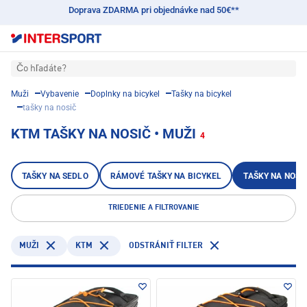
Doprava ZDARMA pri objednávke nad 50€**
Čo hľadáte?
Muži
Vybavenie
Doplnky na bicykel
Tašky na bicykel
tašky na nosič
KTM TAŠKY NA NOSIČ • MUŽI
4
TAŠKY NA SEDLO
RÁMOVÉ TAŠKY NA BICYKEL
TAŠKY NA NOSI
TRIEDENIE A FILTROVANIE
KTM
MUŽI
ODSTRÁNIŤ FILTER