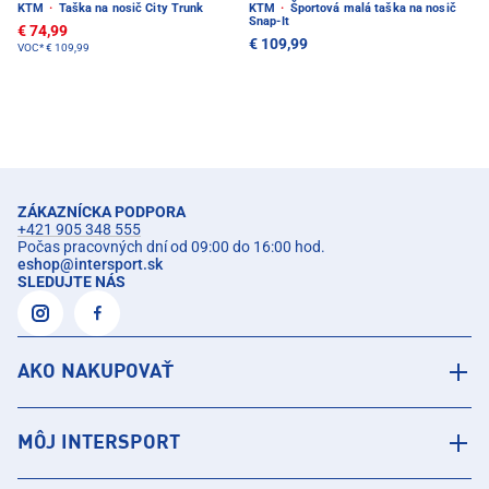
KTM
·
Taška na nosič City Trunk
KTM
·
Športová malá taška na nosič
Snap-It
€ 74,99
€ 109,99
VOC*
€ 109,99
ZÁKAZNÍCKA PODPORA
+421 905 348 555
Počas pracovných dní od 09:00 do 16:00 hod.
eshop
@
intersport.sk
SLEDUJTE NÁS
AKO NAKUPOVAŤ
MÔJ INTERSPORT