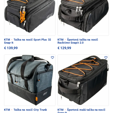
KTM
·
Taška na nosič Sport Plus 32
KTM
·
Športová taška na nosič
Snap-It
Racktime Snapit 2.0
€ 139,99
€ 129,99
KTM
·
Taška na nosič City Trunk
KTM
·
Športová malá taška na nosič
Snap-It