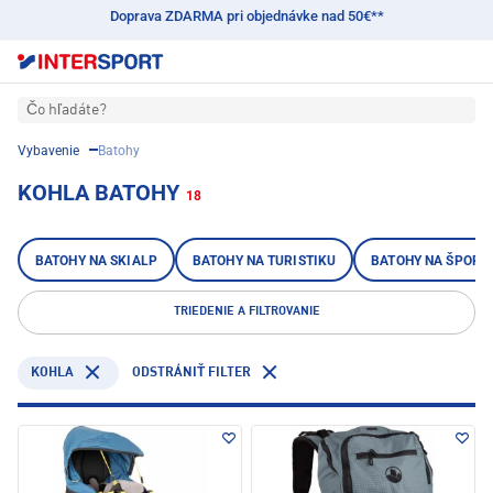
Doprava ZDARMA pri objednávke nad 50€**
Čo hľadáte?
Vybavenie
Batohy
KOHLA BATOHY
18
BATOHY NA SKIALP
BATOHY NA TURISTIKU
BATOHY NA ŠPORT 
TRIEDENIE A FILTROVANIE
KOHLA
ODSTRÁNIŤ FILTER