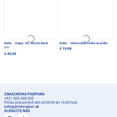
Kohla
·
Happy 10L, detský batoh
Kohla
·
Univerzálna sieťka na prilbu
Deti
€ 19,99
€ 49,99
ZÁKAZNÍCKA PODPORA
+421 905 348 555
Počas pracovných dní od 09:00 do 16:00 hod.
eshop
@
intersport.sk
SLEDUJTE NÁS