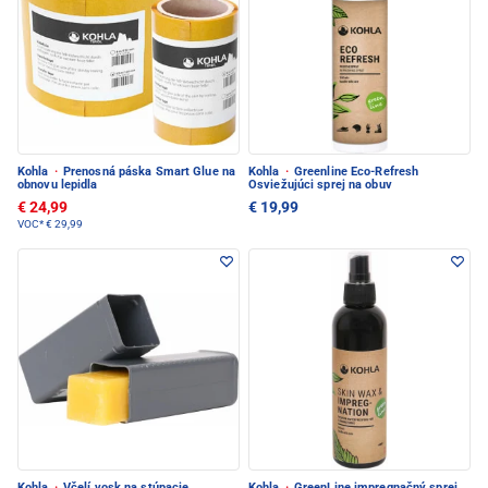
Kohla
·
Prenosná páska Smart Glue na
Kohla
·
Greenline Eco-Refresh
obnovu lepidla
Osviežujúci sprej na obuv
€ 24,99
€ 19,99
VOC*
€ 29,99
Kohla
·
Včelí vosk na stúpacie
Kohla
·
GreenLine impregnačný sprej