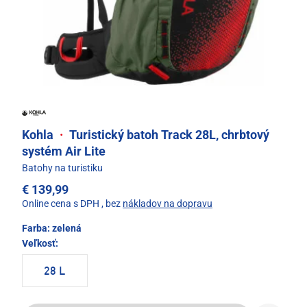
Kohla
·
Turistický batoh Track 28L, chrbtový
systém Air Lite
Batohy na turistiku
€ 139,99
Online cena s DPH
, bez
nákladov na dopravu
Farba:
zelená
Veľkosť:
28 L