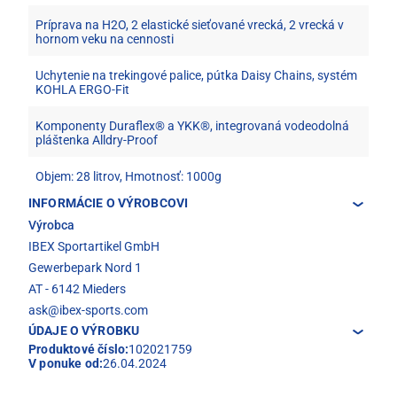
Príprava na H2O, 2 elastické sieťované vrecká, 2 vrecká v
hornom veku na cennosti
Uchytenie na trekingové palice, pútka Daisy Chains, systém
KOHLA ERGO-Fit
Komponenty Duraflex® a YKK®, integrovaná vodeodolná
pláštenka Alldry-Proof
Objem: 28 litrov, Hmotnosť: 1000g
INFORMÁCIE O VÝROBCOVI
Výrobca
IBEX Sportartikel GmbH
Gewerbepark Nord 1
AT - 6142 Mieders
ask@ibex-sports.com
ÚDAJE O VÝROBKU
Produktové číslo:
102021759
V ponuke od:
26.04.2024