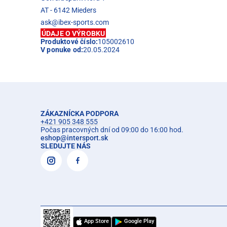
AT - 6142 Mieders
ask@ibex-sports.com
ÚDAJE O VÝROBKU
Produktové číslo:
105002610
V ponuke od:
20.05.2024
ZÁKAZNÍCKA PODPORA
+421 905 348 555
Počas pracovných dní od 09:00 do 16:00 hod.
eshop
@
intersport.sk
SLEDUJTE NÁS
App Store
Google Play