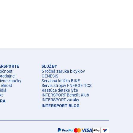
TERSPORTE
SLUŽBY
očnosti
5 ročná záruka bicyklov
predajne
GENESIS
ívne značky
Servisná knižka BIKE
teľnosť
Servis strojov ENERGETICS
édiá
Rastúce detské lyže
kt
INTERSPORT Benefit Klub
INTERSPORT záruky
ÉRA
INTERSPORT BLOG