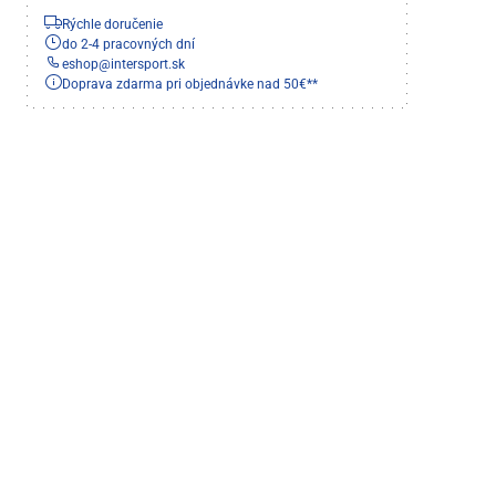
Rýchle doručenie
do 2-4 pracovných dní
eshop
@
intersport.sk
Doprava zdarma pri objednávke nad 50€**