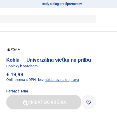
Rady a blog pre športovcov
Kohla
·
Univerzálna sieťka na prilbu
Doplnky k batohom
€ 19,99
Online cena s DPH
, bez
nákladov na dopravu
Farba:
čierna
PRIDAŤ DO KOŠÍKA