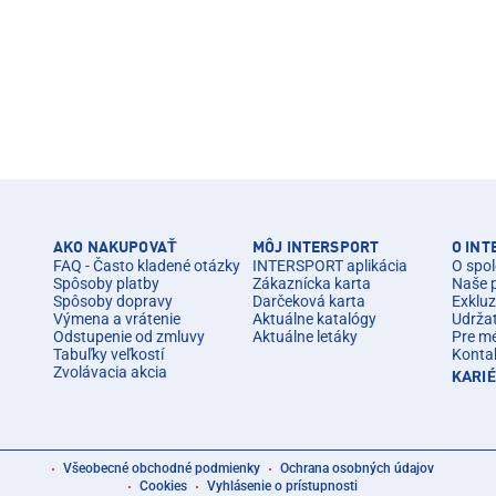
AKO NAKUPOVAŤ
MÔJ INTERSPORT
O IN
FAQ - Často kladené otázky
INTERSPORT aplikácia
O spol
Spôsoby platby
Zákaznícka karta
Naše 
Spôsoby dopravy
Darčeková karta
Exkluz
Výmena a vrátenie
Aktuálne katalógy
Udrža
Odstupenie od zmluvy
Aktuálne letáky
Pre m
Tabuľky veľkostí
Konta
Zvolávacia akcia
KARI
Všeobecné obchodné podmienky
Ochrana osobných údajov
Cookies
Vyhlásenie o prístupnosti