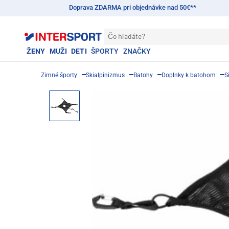
Doprava ZDARMA pri objednávke nad 50€**
Čo hľadáte?
ŽENY
MUŽI
DETI
ŠPORTY
ZNAČKY
Zimné športy
Skialpinizmus
Batohy
Doplnky k batohom
S