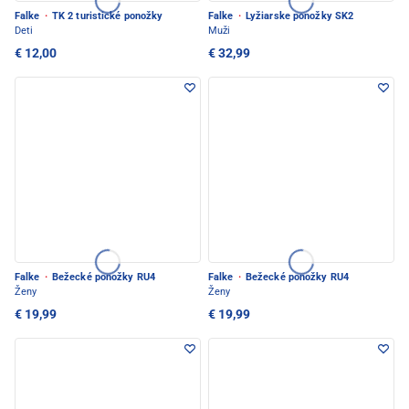
Falke
·
TK 2 turistické ponožky
Falke
·
Lyžiarske ponožky SK2
Deti
Muži
€ 12,00
€ 32,99
Falke
·
Bežecké ponožky RU4
Falke
·
Bežecké ponožky RU4
Ženy
Ženy
€ 19,99
€ 19,99