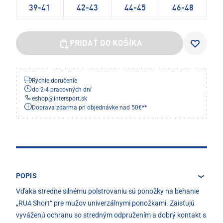
39-41
42-43
44-45
46-48
PRIDAŤ DO KOŠÍKA
Rýchle doručenie
do 2-4 pracovných dní
eshop
@
intersport.sk
Doprava zdarma pri objednávke nad 50€**
POPIS
Vďaka stredne silnému polstrovaniu sú ponožky na behanie
„RU4 Short“ pre mužov univerzálnymi ponožkami. Zaisťujú
vyváženú ochranu so stredným odpružením a dobrý kontakt s