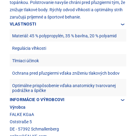
topánkou. Polstrovanie navyše chráni pred pľuzgiermi tým, že
znižuje tlakové body. Rýchly odvod vlhkosti a optimálny strih
zaručujú príjemné a športové behanie.
VLASTNOSTI
Materiál: 45 % polypropylén, 35 % bavlna, 20 % polyamid
Regulácia vlhkosti
Tlmiaci účinok
Ochrana pred pľuzgiermi vďaka zníženiu tlakových bodov
Optimálne prispôsobenie vďaka anatomicky tvarovanej
podrážke a špičke
INFORMÁCIE O VÝROBCOVI
Výrobca
FALKE KGaA
Oststraße 5
DE - 57392 Schmallenberg