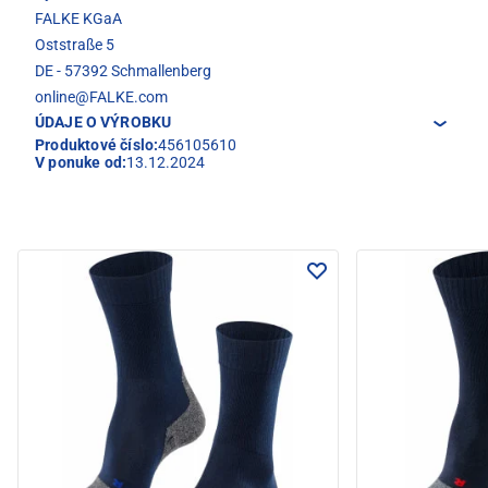
FALKE KGaA
Oststraße 5
DE - 57392 Schmallenberg
online@FALKE.com
ÚDAJE O VÝROBKU
Produktové číslo:
456105610
V ponuke od:
13.12.2024