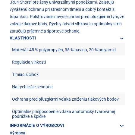
„RU4 Short“ pre ženy univerzálnymi ponožkami. Zaisťujú
vyváženú ochranu pri strednom tlmení a dobrý kontakt s
topánkou. Polstrovanie navyše chráni pred pľuzgiermi tým, že
znižuje tlakové body. Rýchly odvod vlhkosti a optimálny strih
zaručujú príjemné a športové behanie.
VLASTNOSTI
Materiál: 45 % polypropylén, 35 % bavlna, 20 % polyamid
Regulácia vlhkosti
Tlmiaci účinok
Najrýchlejšie schnutie
Ochrana pred pľuzgiermi vďaka zníženiu tlakových bodov
Optimálne prispôsobenie vďaka anatomicky tvarovanej
podrážke a špičke
INFORMÁCIE O VÝROBCOVI
Výrobca