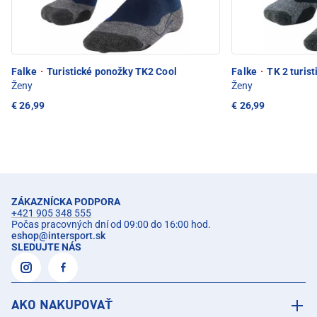
Falke
·
Turistické ponožky TK2 Cool
Falke
·
TK 2 turis
Ženy
Ženy
€ 26,99
€ 26,99
ZÁKAZNÍCKA PODPORA
+421 905 348 555
Počas pracovných dní od 09:00 do 16:00 hod.
eshop
@
intersport.sk
SLEDUJTE NÁS
AKO NAKUPOVAŤ