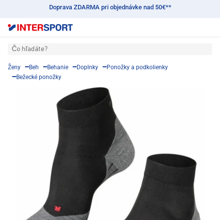
Doprava ZDARMA pri objednávke nad 50€**
Čo hľadáte?
Ženy
Beh
Behanie
Doplnky
Ponožky a podkolienky
Bežecké ponožky