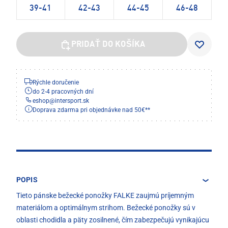
39-41
42-43
44-45
46-48
PRIDAŤ DO KOŠÍKA
Rýchle doručenie
do 2-4 pracovných dní
eshop
@
intersport.sk
Doprava zdarma pri objednávke nad 50€**
POPIS
Tieto pánske bežecké ponožky FALKE zaujmú príjemným
materiálom a optimálnym strihom. Bežecké ponožky sú v
oblasti chodidla a päty zosilnené, čím zabezpečujú vynikajúcu