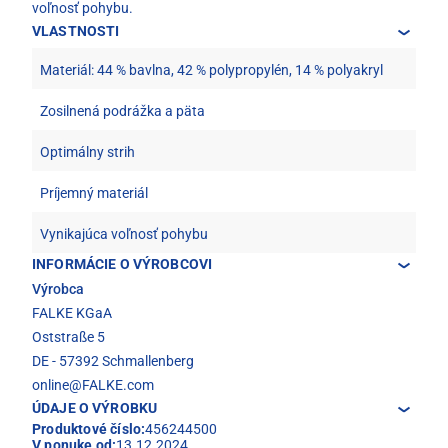
voľnosť pohybu.
VLASTNOSTI
Materiál: 44 % bavlna, 42 % polypropylén, 14 % polyakryl
Zosilnená podrážka a päta
Optimálny strih
Príjemný materiál
Vynikajúca voľnosť pohybu
INFORMÁCIE O VÝROBCOVI
Výrobca
FALKE KGaA
Oststraße 5
DE - 57392 Schmallenberg
online@FALKE.com
ÚDAJE O VÝROBKU
Produktové číslo:
456244500
V ponuke od:
13.12.2024