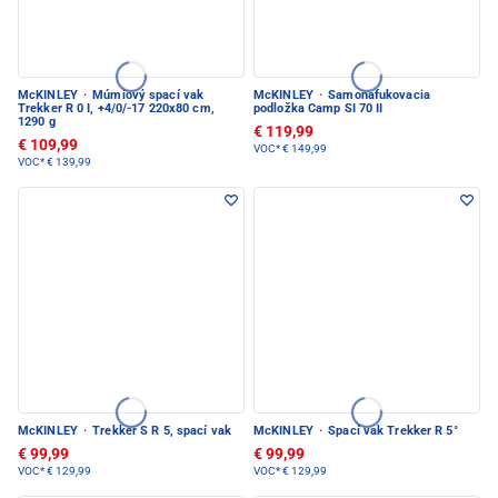
McKINLEY
·
Múmiový spací vak
McKINLEY
·
Samonafukovacia
Trekker R 0 I, +4/0/-17 220x80 cm,
podložka Camp SI 70 II
1290 g
€ 119,99
€ 109,99
VOC*
€ 149,99
VOC*
€ 139,99
McKINLEY
·
Trekker S R 5, spací vak
McKINLEY
·
Spací vak Trekker R 5°
€ 99,99
€ 99,99
VOC*
€ 129,99
VOC*
€ 129,99