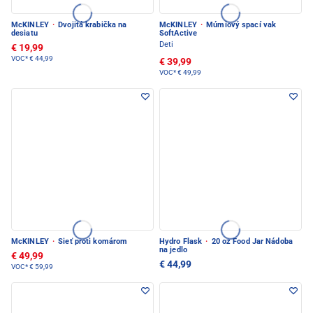
McKINLEY
·
Dvojitá krabička na
McKINLEY
·
Múmiový spací vak
desiatu
SoftActive
Deti
€ 19,99
VOC*
€ 44,99
€ 39,99
VOC*
€ 49,99
McKINLEY
·
Sieť proti komárom
Hydro Flask
·
20 oz Food Jar Nádoba
na jedlo
€ 49,99
€ 44,99
VOC*
€ 59,99