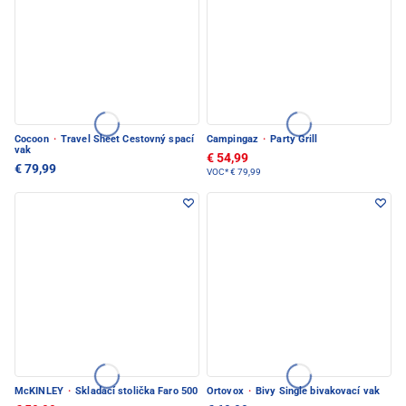
Cocoon
·
Travel Sheet Cestovný spací
Campingaz
·
Party Grill
vak
€ 54,99
€ 79,99
VOC*
€ 79,99
McKINLEY
·
Skladací stolička Faro 500
Ortovox
·
Bivy Single bivakovací vak