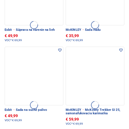
Esbit
·
Súprava na varenie na lieh
McKINLEY
·
Sada riadu
€ 49,99
€ 35,99
VOC*
€ 69,99
VOC*
€ 69,99
Esbit
·
Sada na suché palivo
McKINLEY
·
McKinley Trekker SI 25,
samonafukovacia karimatka
€ 49,99
€ 59,99
VOC*
€ 69,99
VOC*
€ 69,99