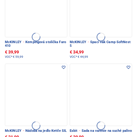
McKINLEY
·
Kempingová stolička Faro
McKINLEY
·
Spací vak Camp SoftNest
410
5
€ 39,99
€ 34,99
VOC*
€ 59,99
VOC*
€ 44,99
McKINLEY
·
Nádoba na jedlo Kettle SIL
Esbit
·
Sada na varenie na suché palivo