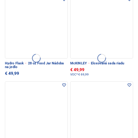
Hydro Flask
·
28 oz Food Jar Nádoba
McKINLEY
·
Eloxovaná sada riadu
na jedlo
€ 49,99
€ 49,99
VOC*
€ 69,99