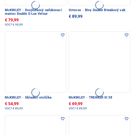
McKINLEY
·
Dvojlôžkový nafukovací
Ortovox
·
Bivy Double Biwakový vak
matrac Double E-Lux Velour
€ 89,99
€ 79,99
VOC*
€ 99,99
McKINLEY
·
Skladací stolička
McKINLEY
·
TREKKER SI 38
€ 54,99
€ 69,99
VOC*
€ 89,99
VOC*
€ 89,99