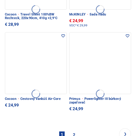
Cocoon
·
Travel Sheet 100%BW
McKINLEY
·
Sada riadu
Rechteck, 220x90cm, 410g +2,9°C
€ 24,99
€ 28,99
VOC*
€ 29,99
Cocoon
·
Cestovný vankúš Air-Core
Primus
·
Powerlighter III búrkový
zapaľovač
€ 24,99
€ 24,99
1
2