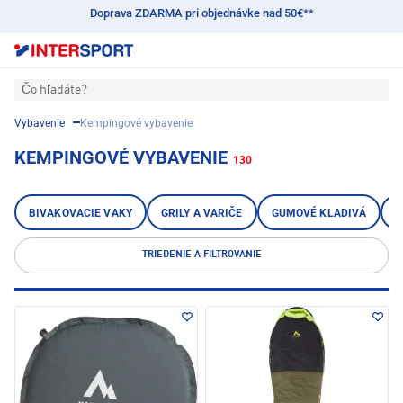
Doprava ZDARMA pri objednávke nad 50€**
Čo hľadáte?
Vybavenie
Kempingové vybavenie
KEMPINGOVÉ VYBAVENIE
130
BIVAKOVACIE VAKY
GRILY A VARIČE
GUMOVÉ KLADIVÁ
K
TRIEDENIE A FILTROVANIE