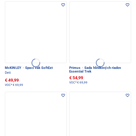
McKINLEY
·
Spací vak SoftExt
Primus
·
Sada hliníkových riadov
Essential Trek
Deti
€ 54,99
€ 49,99
VOC*
€ 69,99
VOC*
€ 69,99