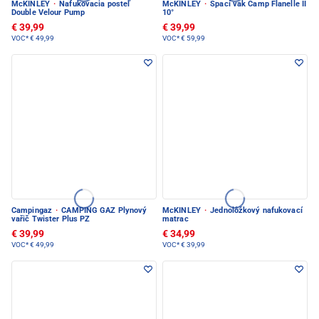
McKINLEY
·
Nafukovacia posteľ
McKINLEY
·
Spací vak Camp Flanelle II
Double Velour Pump
10°
€ 39,99
€ 39,99
VOC*
€ 49,99
VOC*
€ 59,99
Campingaz
·
CAMPING GAZ Plynový
McKINLEY
·
Jednolôžkový nafukovací
vařič Twister Plus PZ
matrac
€ 39,99
€ 34,99
VOC*
€ 49,99
VOC*
€ 39,99