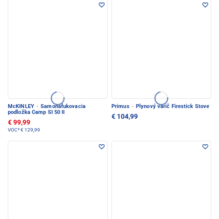
McKINLEY
·
Samonafukovacia
Primus
·
Plynový varič Firestick Stove
podložka Camp SI 50 II
€ 104,99
€ 99,99
VOC*
€ 129,99