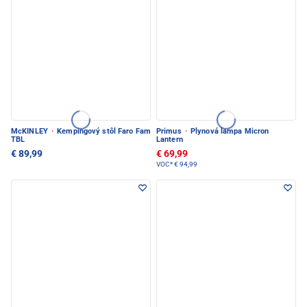
McKINLEY
·
Kempingový stôl Faro Fam
Primus
·
Plynová lampa Micron
TBL
Lantern
€ 89,99
€ 69,99
VOC*
€ 94,99