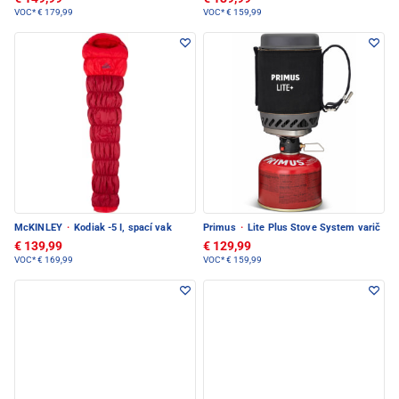
VOC*
€ 179,99
VOC*
€ 159,99
McKINLEY
·
Kodiak -5 I, spací vak
Primus
·
Lite Plus Stove System varič
€ 139,99
€ 129,99
VOC*
€ 169,99
VOC*
€ 159,99