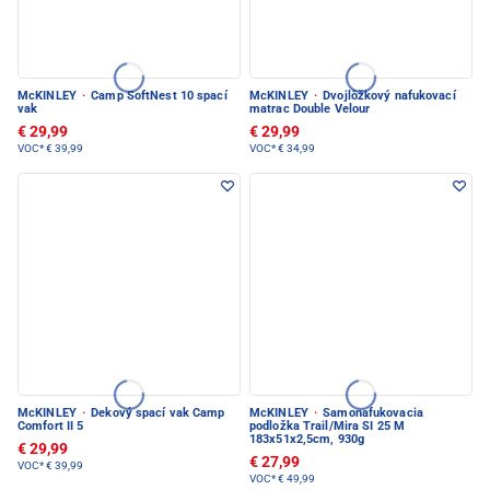
McKINLEY
·
Camp SoftNest 10 spací
McKINLEY
·
Dvojlôžkový nafukovací
vak
matrac Double Velour
€ 29,99
€ 29,99
VOC*
€ 39,99
VOC*
€ 34,99
McKINLEY
·
Dekový spací vak Camp
McKINLEY
·
Samonafukovacia
Comfort II 5
podložka Trail/Mira SI 25 M
183x51x2,5cm, 930g
€ 29,99
€ 27,99
VOC*
€ 39,99
VOC*
€ 49,99