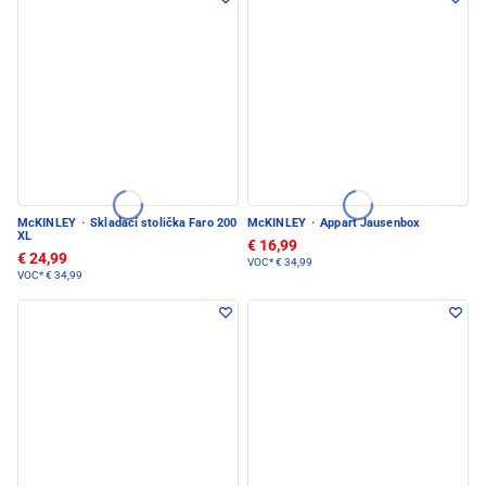
McKINLEY
·
Skladací stolička Faro 200
McKINLEY
·
Appart Jausenbox
XL
€ 16,99
€ 24,99
VOC*
€ 34,99
VOC*
€ 34,99