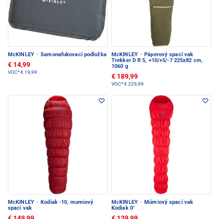
McKINLEY
·
Samonafukovací podložka
McKINLEY
·
Páperový spací vak
Trekker D R 5, +10/+5/-7 225x82 cm,
€ 14,99
1060 g
VOC*
€ 19,99
€ 189,99
VOC*
€ 229,99
McKINLEY
·
Kodiak -10, mumiový
McKINLEY
·
Múmiový spací vak
spací vak
Kodiak 0°
€ 149,99
€ 139,99