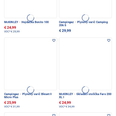
McKINLEY
·
Hojdačka Bonito 100
Campingaz
·
Plynový varič Camping
206 S
€ 24,99
€ 29,99
VOC*
€ 29,99
Campingaz
·
Plynový varič Bleuet®
McKINLEY
·
Skladací stolička Faro 200
Micro Plus
XL I
€ 25,99
€ 24,99
VOC*
€ 31,99
VOC*
€ 34,99