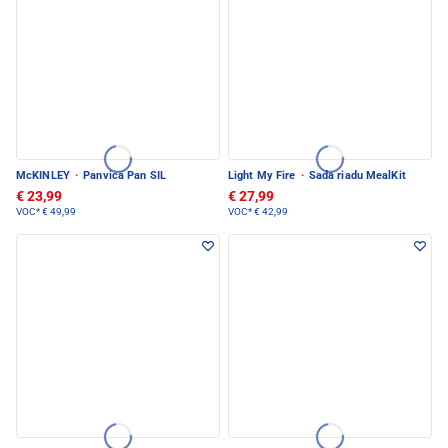
McKINLEY
·
Panvica Pan SIL
Light My Fire
·
Sada riadu MealKit
€ 23,99
€ 27,99
VOC*
€ 49,99
VOC*
€ 42,99