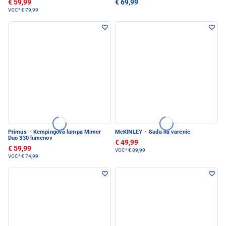
€ 59,99
€ 69,99
VOC*
€ 79,99
Primus
·
Kempingová lampa Mimer
McKINLEY
·
Sada na varenie
Duo 330 lumenov
€ 49,99
€ 59,99
VOC*
€ 89,99
VOC*
€ 74,99