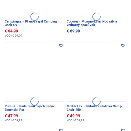
Campingaz
·
Plynový gril Camping
Cocoon
·
MummyLiner Hodvábny
Cook CV
vnútorný spací vak
€ 64,99
€ 69,99
VOC*
€ 69,99
Primus
·
Sada hliníkových riadov
McKINLEY
·
Skladací stolička Camp
Essential Pot
Chair 450
€ 47,99
€ 49,99
VOC*
€ 59,99
VOC*
€ 69,99