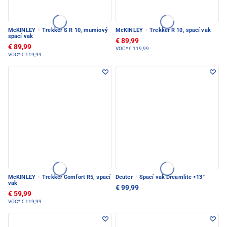
McKINLEY
·
Trekker S R 10, mumiový
McKINLEY
·
Trekker R 10, spací vak
spací vak
€ 89,99
€ 89,99
VOC*
€ 119,99
VOC*
€ 119,99
McKINLEY
·
Trekker Comfort R5, spací
Deuter
·
Spací vak Dreamlite +13°
vak
€ 99,99
€ 59,99
VOC*
€ 119,99