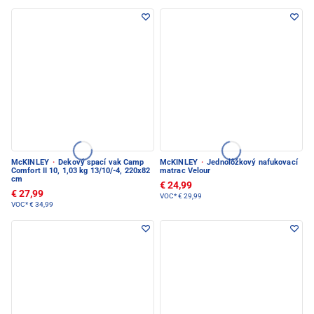
McKINLEY
·
Dekový spací vak Camp
McKINLEY
·
Jednolôžkový nafukovací
Comfort II 10, 1,03 kg 13/10/-4, 220x82
matrac Velour
cm
€ 24,99
€ 27,99
VOC*
€ 29,99
VOC*
€ 34,99