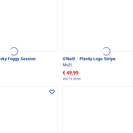
vky Foggy Session
O'Neill
·
Plavky Logo Stripe
Muži
€ 49,99
VOC*
€ 59,99