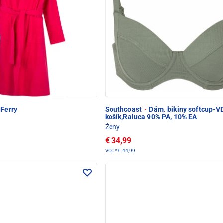
Ferry
Southcoast
·
Dám. bikiny softcup-VD
košík,Raluca 90% PA, 10% EA
Ženy
€ 34,99
VOC*
€ 44,99