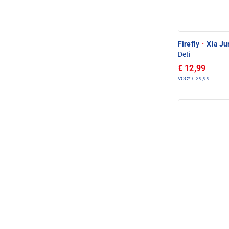
Firefly
·
Xia Ju
Deti
€ 12,99
VOC*
€ 29,99