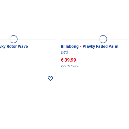
vky Rotor Wave
Billabong
·
Plavky Faded Palm
Deti
€ 39,99
VOC*
€ 49,99