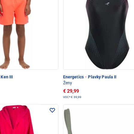
Ken III
Energetics
·
Plavky Paula II
Ženy
€ 29,99
VOC*
€ 39,99