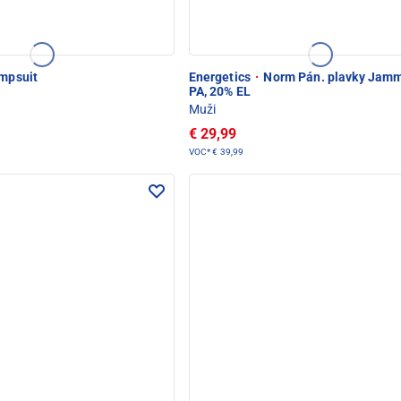
mpsuit
Energetics
·
Norm Pán. plavky Jamm
PA, 20% EL
Muži
€ 29,99
VOC*
€ 39,99