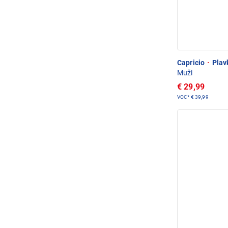
Capricio
·
Plav
Muži
€ 29,99
VOC*
€ 39,99