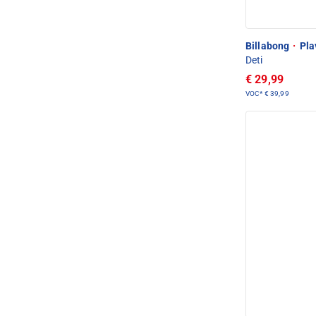
Billabong
·
Pla
Deti
€ 29,99
VOC*
€ 39,99