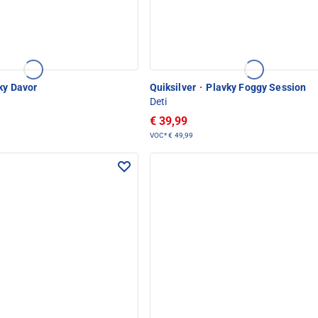
ky Davor
Quiksilver
·
Plavky Foggy Session
Deti
€ 39,99
VOC*
€ 49,99