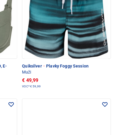
, E-
Quiksilver
·
Plavky Foggy Session
Muži
€ 49,99
VOC*
€ 59,99