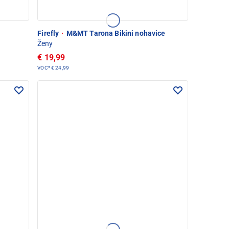
Firefly
·
M&MT Tarona Bikini nohavice
Ženy
€ 19,99
VOC*
€ 24,99