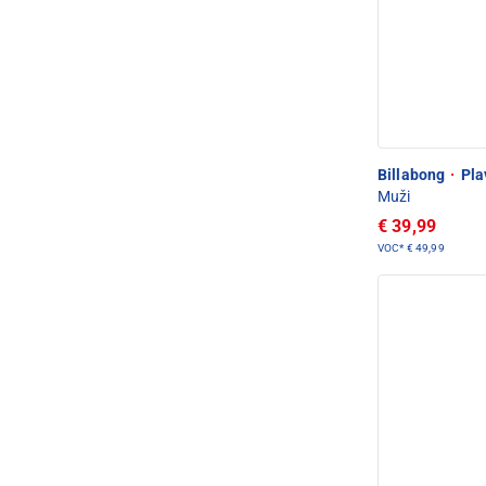
Billabong
·
Pla
Muži
€ 39,99
VOC*
€ 49,99