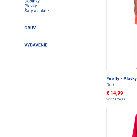
Doplnky
Plavky
Šaty a sukne
OBUV
VYBAVENIE
Firefly
·
Plavky 
Deti
€ 14,99
VOC*
€ 24,99