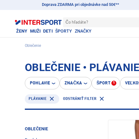
Doprava ZDARMA pri objednávke nad 50€**
Čo hľadáte?
ŽENY
MUŽI
DETI
ŠPORTY
ZNAČKY
Oblečenie
OBLEČENIE • PLÁVANI
POHLAVIE
ZNAČKA
ŠPORT
VEĽKO
1
PLÁVANIE
ODSTRÁNIŤ FILTER
OBLEČENIE