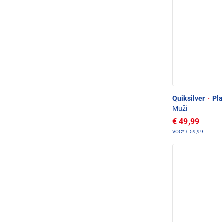
Quiksilver
·
Pla
Muži
€ 49,99
VOC*
€ 59,99