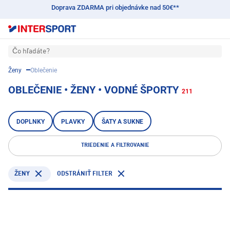
Doprava ZDARMA pri objednávke nad 50€**
Čo hľadáte?
Ženy
Oblečenie
OBLEČENIE • ŽENY • VODNÉ ŠPORTY
211
DOPLNKY
PLAVKY
ŠATY A SUKNE
TRIEDENIE A FILTROVANIE
ŽENY
ODSTRÁNIŤ FILTER