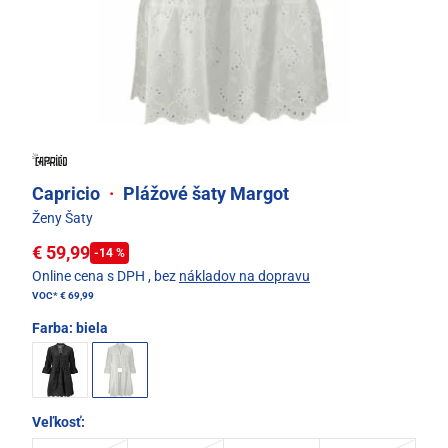
Capricio
·
Plážové šaty Margot
Ženy Šaty
€ 59,99
-14 %
Online cena s DPH
, bez
nákladov na dopravu
VOC*
€ 69,99
Farba:
biela
Veľkosť: