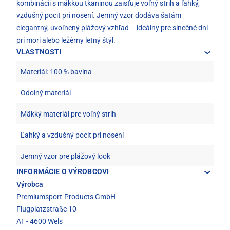
kombinácii s mäkkou tkaninou zaisťuje voľný strih a ľahký,
vzdušný pocit pri nosení. Jemný vzor dodáva šatám
elegantný, uvoľnený plážový vzhľad – ideálny pre slnečné dni
pri mori alebo ležérny letný štýl.
VLASTNOSTI
Materiál: 100 % bavlna
Odolný materiál
Mäkký materiál pre voľný strih
Ľahký a vzdušný pocit pri nosení
Jemný vzor pre plážový look
INFORMÁCIE O VÝROBCOVI
Výrobca
Premiumsport-Products GmbH
Flugplatzstraße 10
AT - 4600 Wels