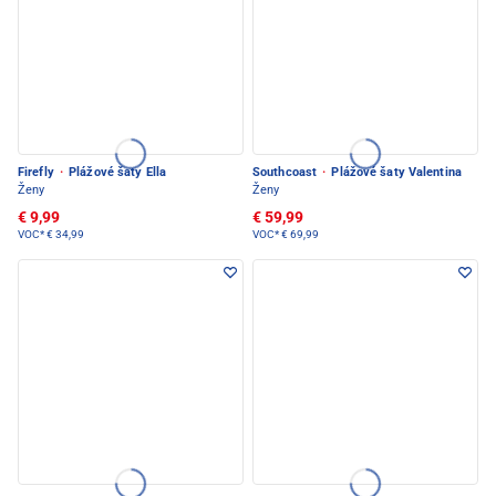
Firefly
·
Plážové šaty Ella
Southcoast
·
Plážové šaty Valentina
Ženy
Ženy
€ 9,99
€ 59,99
VOC*
€ 34,99
VOC*
€ 69,99