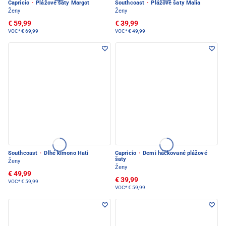
Capricio
·
Plážové šaty Margot
Southcoast
·
Plážové šaty Malia
Ženy
Ženy
€ 59,99
€ 39,99
VOC*
€ 69,99
VOC*
€ 49,99
Southcoast
·
Dlhé kimono Hati
Capricio
·
Demi háčkované plážové
šaty
Ženy
Ženy
€ 49,99
€ 39,99
VOC*
€ 59,99
VOC*
€ 59,99