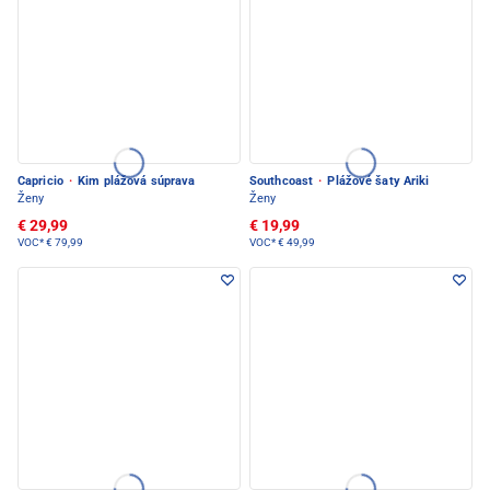
Capricio
·
Kim plážová súprava
Southcoast
·
Plážové šaty Ariki
Ženy
Ženy
€ 29,99
€ 19,99
VOC*
€ 79,99
VOC*
€ 49,99