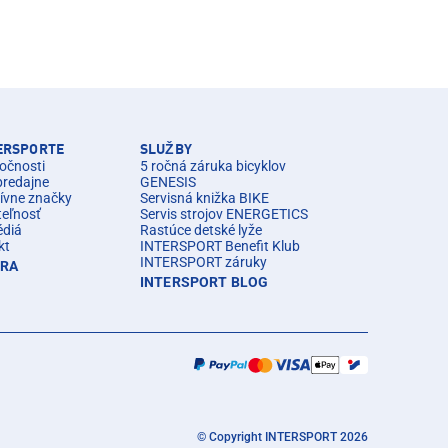
TERSPORTE
SLUŽBY
očnosti
5 ročná záruka bicyklov
predajne
GENESIS
ívne značky
Servisná knižka BIKE
teľnosť
Servis strojov ENERGETICS
édiá
Rastúce detské lyže
kt
INTERSPORT Benefit Klub
INTERSPORT záruky
ÉRA
INTERSPORT BLOG
© Copyright INTERSPORT 2026