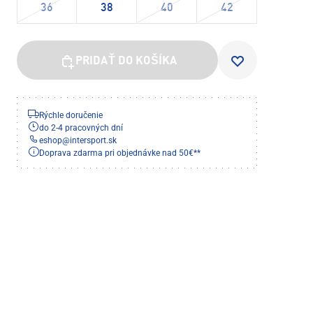
36
38
40
42
PRIDAŤ DO KOŠÍKA
Rýchle doručenie
do 2-4 pracovných dní
eshop
@
intersport.sk
Doprava zdarma pri objednávke nad 50€**