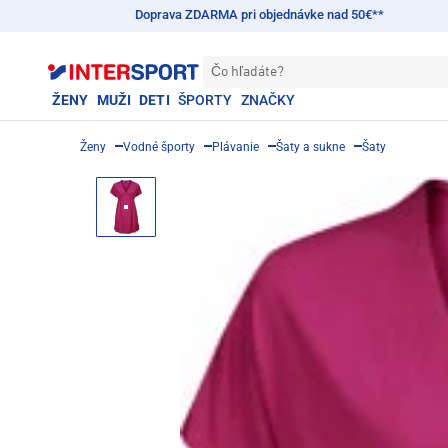
Doprava ZDARMA pri objednávke nad 50€**
Čo hľadáte?
ŽENY
MUŽI
DETI
ŠPORTY
ZNAČKY
Ženy
Vodné športy
Plávanie
Šaty a sukne
Šaty