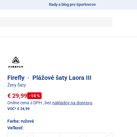
Rady a blog pre športovcov
Firefly
·
Plážové šaty Laora III
Ženy Šaty
€ 29,99
-14 %
Online cena s DPH
, bez
nákladov na dopravu
VOC*
€ 34,99
Farba:
ružová
Veľkosť: