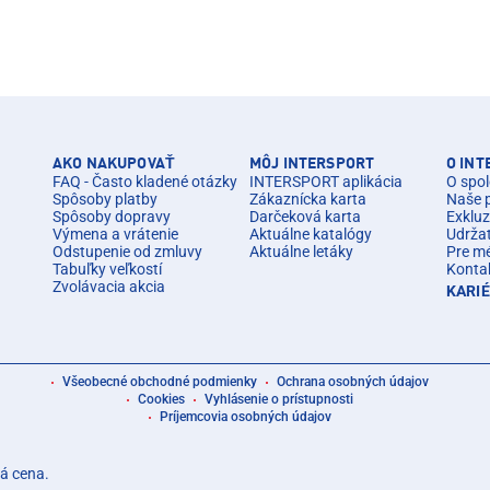
AKO NAKUPOVAŤ
MÔJ INTERSPORT
O IN
FAQ - Často kladené otázky
INTERSPORT aplikácia
O spol
Spôsoby platby
Zákaznícka karta
Naše 
Spôsoby dopravy
Darčeková karta
Exkluz
Výmena a vrátenie
Aktuálne katalógy
Udrža
Odstupenie od zmluvy
Aktuálne letáky
Pre m
Tabuľky veľkostí
Konta
Zvolávacia akcia
KARI
Všeobecné obchodné podmienky
Ochrana osobných údajov
Cookies
Vyhlásenie o prístupnosti
Príjemcovia osobných údajov
á cena.