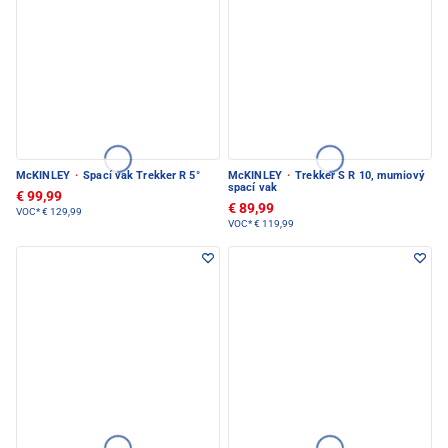
McKINLEY
·
Spací vak Trekker R 5°
McKINLEY
·
Trekker S R 10, mumiový
spací vak
€ 99,99
€ 89,99
VOC*
€ 129,99
VOC*
€ 119,99