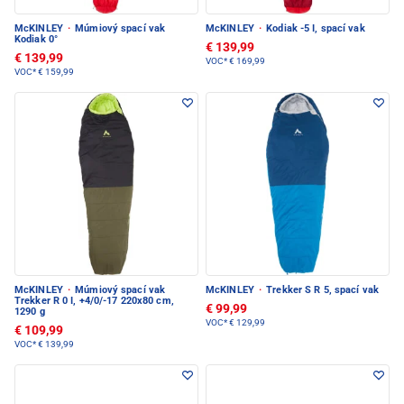
McKINLEY
·
Múmiový spací vak
McKINLEY
·
Kodiak -5 I, spací vak
Kodiak 0°
€ 139,99
€ 139,99
VOC*
€ 169,99
VOC*
€ 159,99
McKINLEY
·
Múmiový spací vak
McKINLEY
·
Trekker S R 5, spací vak
Trekker R 0 I, +4/0/-17 220x80 cm,
€ 99,99
1290 g
VOC*
€ 129,99
€ 109,99
VOC*
€ 139,99