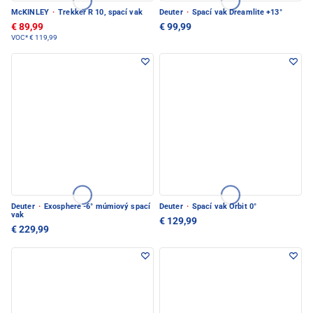
McKINLEY
·
Trekker R 10, spací vak
Deuter
·
Spací vak Dreamlite +13°
€ 89,99
€ 99,99
VOC*
€ 119,99
Deuter
·
Exosphere -6° múmiový spací
Deuter
·
Spací vak Orbit 0°
vak
€ 129,99
€ 229,99