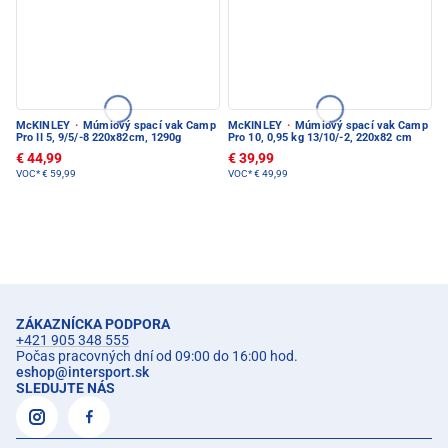
McKINLEY
·
Múmiový spací vak Camp
McKINLEY
·
Múmiový spací vak Camp
Pro II 5, 9/5/-8 220x82cm, 1290g
Pro 10, 0,95 kg 13/10/-2, 220x82 cm
€ 44,99
€ 39,99
VOC*
€ 59,99
VOC*
€ 49,99
ZÁKAZNÍCKA PODPORA
+421 905 348 555
Počas pracovných dní od 09:00 do 16:00 hod.
eshop
@
intersport.sk
SLEDUJTE NÁS