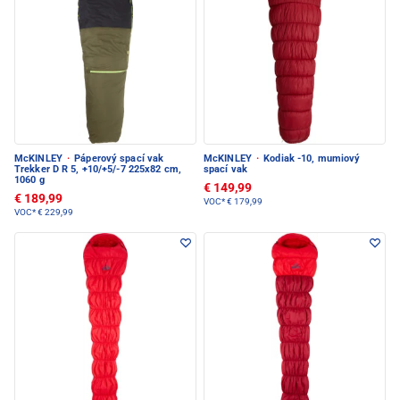
McKINLEY
·
Páperový spací vak
McKINLEY
·
Kodiak -10, mumiový
Trekker D R 5, +10/+5/-7 225x82 cm,
spací vak
1060 g
€ 149,99
€ 189,99
VOC*
€ 179,99
VOC*
€ 229,99