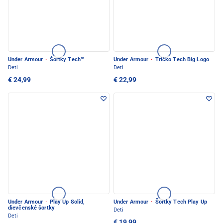
Under Armour
·
Šortky Tech™
Under Armour
·
Tričko Tech Big Logo
Deti
Deti
€ 24,99
€ 22,99
Under Armour
·
Play Up Solid,
Under Armour
·
Šortky Tech Play Up
dievčenské šortky
Deti
Deti
€ 19,99