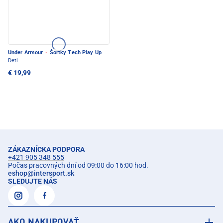
Under Armour
·
Šortky Tech Play Up
Deti
€ 19,99
ZÁKAZNÍCKA PODPORA
+421 905 348 555
Počas pracovných dní od 09:00 do 16:00 hod.
eshop
@
intersport.sk
SLEDUJTE NÁS
AKO NAKUPOVAŤ