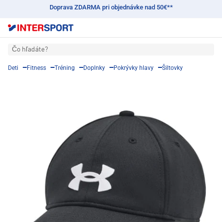
Doprava ZDARMA pri objednávke nad 50€**
Čo hľadáte?
Deti
Fitness
Tréning
Doplnky
Pokrývky hlavy
Šiltovky