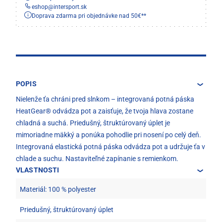
eshop
@
intersport.sk
Doprava zdarma pri objednávke nad 50€**
POPIS
Nielenže ťa chráni pred slnkom – integrovaná potná páska
HeatGear® odvádza pot a zaisťuje, že tvoja hlava zostane
chladná a suchá. Priedušný, štruktúrovaný úplet je
mimoriadne mäkký a ponúka pohodlie pri nosení po celý deň.
Integrovaná elastická potná páska odvádza pot a udržuje ťa v
chlade a suchu. Nastaviteľné zapínanie s remienkom.
VLASTNOSTI
Materiál: 100 % polyester
Priedušný, štruktúrovaný úplet