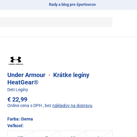
Rady a blog pre športovcov
Under Armour
·
Krátke legíny
HeatGear®
Deti Legíny
€ 22,99
Online cena s DPH
, bez
nákladov na dopravu
Farba:
čierna
Veľkosť: