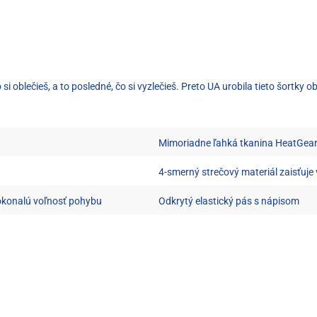
si oblečieš, a to posledné, čo si vyzlečieš. Preto UA urobila tieto šortky
Mimoriadne ľahká tkanina HeatGear
4-smerný strečový materiál zaisťuj
okonalú voľnosť pohybu
Odkrytý elastický pás s nápisom