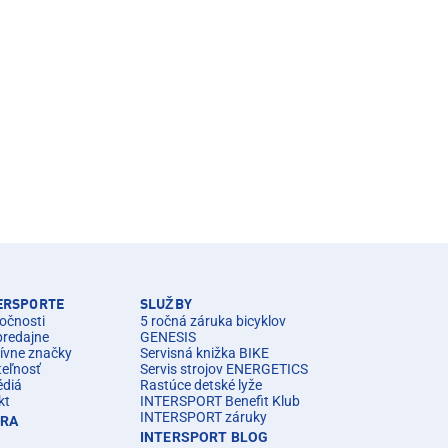
TERSPORTE
SLUŽBY
očnosti
5 ročná záruka bicyklov
predajne
GENESIS
ívne značky
Servisná knižka BIKE
teľnosť
Servis strojov ENERGETICS
édiá
Rastúce detské lyže
kt
INTERSPORT Benefit Klub
INTERSPORT záruky
ÉRA
INTERSPORT BLOG