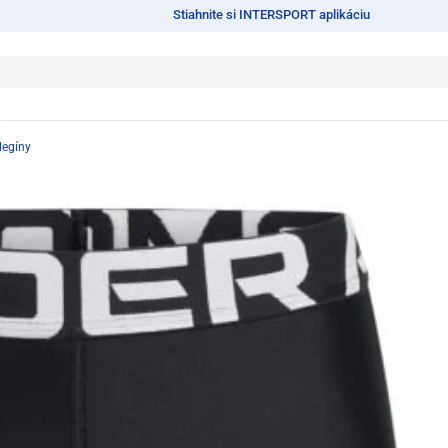
Stiahnite si INTERSPORT aplikáciu
legíny