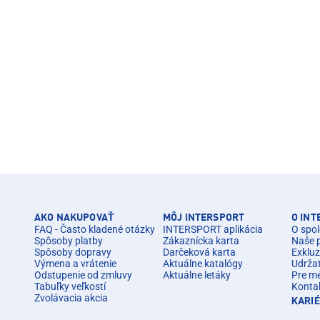
AKO NAKUPOVAŤ
MÔJ INTERSPORT
O IN
FAQ - Často kladené otázky
INTERSPORT aplikácia
O spol
Spôsoby platby
Zákaznícka karta
Naše 
Spôsoby dopravy
Darčeková karta
Exkluz
Výmena a vrátenie
Aktuálne katalógy
Udrža
Odstupenie od zmluvy
Aktuálne letáky
Pre m
Tabuľky veľkostí
Konta
Zvolávacia akcia
KARI