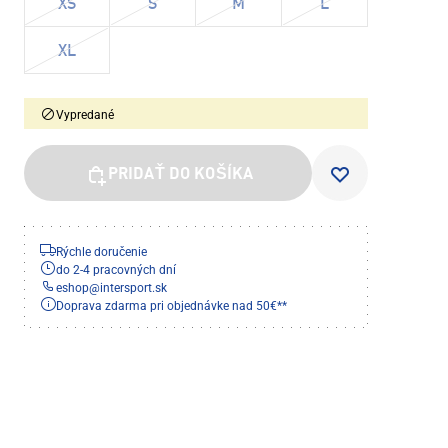
XS
S
M
L
XL
Vypredané
PRIDAŤ DO KOŠÍKA
Rýchle doručenie
do 2-4 pracovných dní
eshop
@
intersport.sk
Doprava zdarma pri objednávke nad 50€**