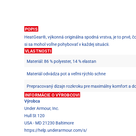
POPIS
HeatGear®, výkonná originálna spodná vrstva, je to prvé, čo 
si sa mohol voľne pohybovať v každej situácii.
VLASTNOSTI
Materiál: 86 % polyester, 14 % elastan
Materiál odvádza pot a veľmi rýchlo schne
Prepracovaný dizajn rozkroku pre maximálny komfort a d
INFORMÁCIE O VÝROBCOVI
Výrobca
Under Armour, Inc.
Hull St 120
USA - MD 21230 Baltimore
https://help.underarmour.com/s/