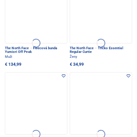
The North Face
·
Fleecová bunda
The North Face
·
Tričko Essential
Yumiori Off Peak
Regular Curtie
Muži
Ženy
€ 134,99
€ 34,99