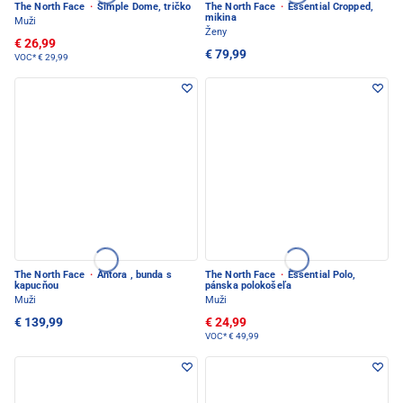
The North Face
·
Simple Dome, tričko
The North Face
·
Essential Cropped,
mikina
Muži
Ženy
€ 26,99
€ 79,99
VOC*
€ 29,99
The North Face
·
Antora , bunda s
The North Face
·
Essential Polo,
kapucňou
pánska polokošeľa
Muži
Muži
€ 139,99
€ 24,99
VOC*
€ 49,99