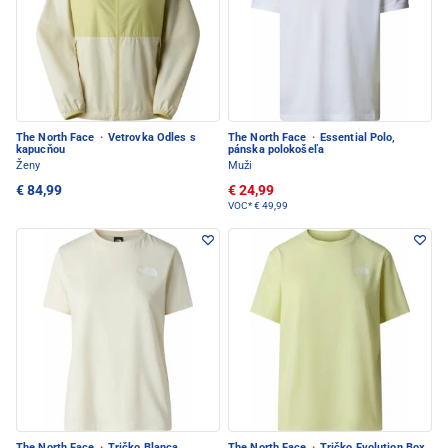
The North Face
·
Vetrovka Odles s
The North Face
·
Essential Polo,
kapucňou
pánska polokošeľa
Ženy
Muži
€ 84,99
€ 24,99
VOC*
€ 49,99
The North Face
·
Tričko Blanca
The North Face
·
Tričko Evolution Box