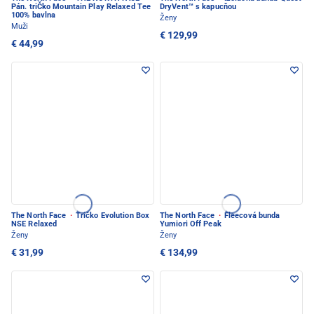
Pán. triČko Mountain Play Relaxed Tee
DryVent™ s kapucňou
100% bavlna
Ženy
Muži
€ 129,99
€ 44,99
The North Face
·
Tričko Evolution Box
The North Face
·
Fleecová bunda
NSE Relaxed
Yumiori Off Peak
Ženy
Ženy
€ 31,99
€ 134,99