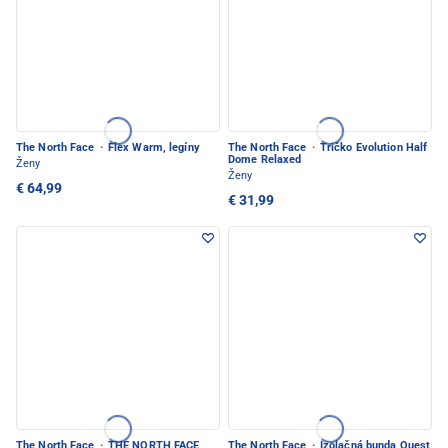
The North Face
·
Flex Warm, legíny
The North Face
·
Tričko Evolution Half
Dome Relaxed
Ženy
Ženy
€ 64,99
€ 31,99
The North Face
·
THE NORTH FACE
The North Face
·
Izolačná bunda Quest