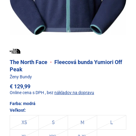
The North Face
·
Fleecová bunda Yumiori Off
Peak
Ženy Bundy
€ 129,99
Online cena s DPH
, bez
nákladov na dopravu
Farba:
modrá
Veľkosť:
XS
S
M
L