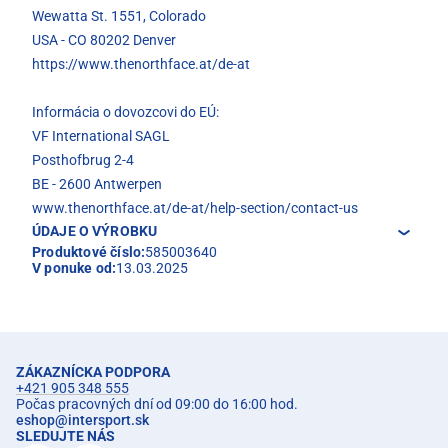
Wewatta St. 1551, Colorado
USA - CO 80202 Denver
https://www.thenorthface.at/de-at
Informácia o dovozcovi do EÚ:
VF International SAGL
Posthofbrug 2-4
BE - 2600 Antwerpen
www.thenorthface.at/de-at/help-section/contact-us
ÚDAJE O VÝROBKU
Produktové číslo:
585003640
V ponuke od:
13.03.2025
ZÁKAZNÍCKA PODPORA
+421 905 348 555
Počas pracovných dní od 09:00 do 16:00 hod.
eshop
@
intersport.sk
SLEDUJTE NÁS