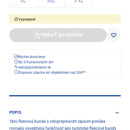
XL
XXL
3 XL
Vypredané
PRIDAŤ DO KOŠÍKA
Rýchle doručenie
do 2-4 pracovných dní
eshop
@
intersport.sk
Doprava zdarma pri objednávke nad 50€**
POPIS
Táto fleecová bunda s celoprepínacím zipsom ponúka
rovnakú osvedčenú funkčnosť ako turistické fleecové bundy