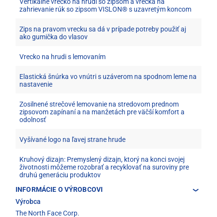
Vertikálne vrecko na hrudi so zipsom a vrecká na
zahrievanie rúk so zipsom VISLON® s uzavretým koncom
Zips na pravom vrecku sa dá v prípade potreby použiť aj
ako gumička do vlasov
Vrecko na hrudi s lemovaním
Elastická šnúrka vo vnútri s uzáverom na spodnom leme na
nastavenie
Zosilnené strečové lemovanie na stredovom prednom
zipsovom zapínaní a na manžetách pre väčší komfort a
odolnosť
Vyšívané logo na ľavej strane hrude
Kruhový dizajn: Premyslený dizajn, ktorý na konci svojej
životnosti môžeme rozobrať a recyklovať na suroviny pre
druhú generáciu produktov
INFORMÁCIE O VÝROBCOVI
Výrobca
The North Face Corp.