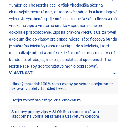
Yumiori od The North Face, je však vhodnejšia skôr na
chladnejšie mestské noci, outdoorové podujatia a kempingové
výlety. Je vyrobená z príjemného, stredne ťažkého fleecu a má
vrecká na zips a vnútornú šnúrku v spodnom leme pre
dokonalé prispôsobenie. Zips na pravom vrecku slúži zároveň
ako gumička do vlasov pre prípad núdze! Táto fleecová bunda
je súčasťou iniciatívy Circular Design. Ide o kolekciu, ktorá
minimalizuje odpad a znečistenie životného prostredia. Ak už
bundu nepotrebuješ, môžeš ju poslať späť spoločnosti The
North Face, aby dobrodružstvo mohlo pokračovať.
VLASTNOSTI
Hlavný materiál: 100 % recyklovaný polyester, obojstranne
kefovaný úplet z tumbled fleecu
Dvojvrstvový stojatý golier s lemovaním
Stredový predný zips VISLON® so samozatváracím
jazdcom na vonkajšej strane a uzavretým koncom