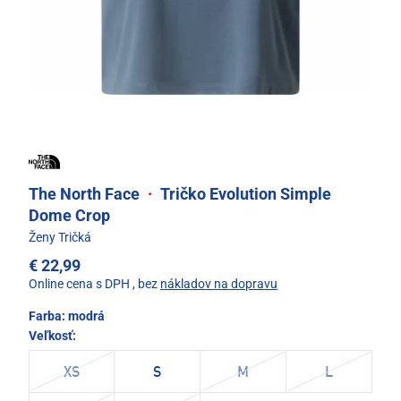
The North Face
·
Tričko Evolution Simple
Dome Crop
Ženy Tričká
€ 22,99
Online cena s DPH
, bez
nákladov na dopravu
Farba:
modrá
Veľkosť:
XS
S
M
L