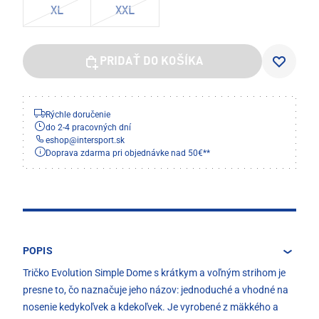
XL
XXL
PRIDAŤ DO KOŠÍKA
Rýchle doručenie
do 2-4 pracovných dní
eshop
@
intersport.sk
Doprava zdarma pri objednávke nad 50€**
POPIS
Tričko Evolution Simple Dome s krátkym a voľným strihom je
presne to, čo naznačuje jeho názov: jednoduché a vhodné na
nosenie kedykoľvek a kdekoľvek. Je vyrobené z mäkkého a