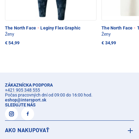
The North Face
·
Legíny Flex Graphic
The North Face
·
T
Ženy
Ženy
€ 54,99
€ 34,99
ZÁKAZNÍCKA PODPORA
+421 905 348 555
Počas pracovných dní od 09:00 do 16:00 hod.
eshop
@
intersport.sk
SLEDUJTE NÁS
AKO NAKUPOVAŤ