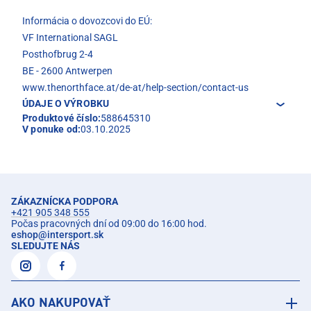
Informácia o dovozcovi do EÚ:
VF International SAGL
Posthofbrug 2-4
BE - 2600 Antwerpen
www.thenorthface.at/de-at/help-section/contact-us
ÚDAJE O VÝROBKU
Produktové číslo:
588645310
V ponuke od:
03.10.2025
ZÁKAZNÍCKA PODPORA
+421 905 348 555
Počas pracovných dní od 09:00 do 16:00 hod.
eshop
@
intersport.sk
SLEDUJTE NÁS
AKO NAKUPOVAŤ