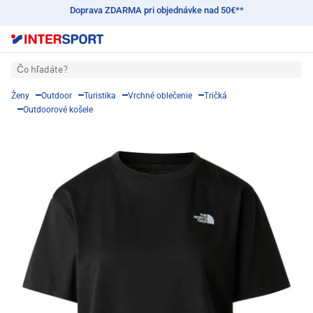
Doprava ZDARMA pri objednávke nad 50€**
Čo hľadáte?
Ženy
Outdoor
Turistika
Vrchné oblečenie
Tričká
Outdoorové košele