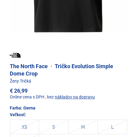
The North Face
·
Tričko Evolution Simple
Dome Crop
Ženy Tričká
€ 26,99
Online cena s DPH
, bez
nákladov na dopravu
Farba:
čierna
Veľkosť:
XS
S
M
L