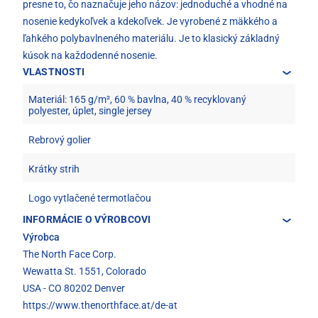
presne to, čo naznačuje jeho názov: jednoduché a vhodné na
nosenie kedykoľvek a kdekoľvek. Je vyrobené z mäkkého a
ľahkého polybavlneného materiálu. Je to klasický základný
kúsok na každodenné nosenie.
VLASTNOSTI
Materiál: 165 g/m², 60 % bavlna, 40 % recyklovaný
polyester, úplet, single jersey
Rebrový golier
Krátky strih
Logo vytlačené termotlačou
INFORMÁCIE O VÝROBCOVI
Výrobca
The North Face Corp.
Wewatta St. 1551, Colorado
USA - CO 80202 Denver
https://www.thenorthface.at/de-at