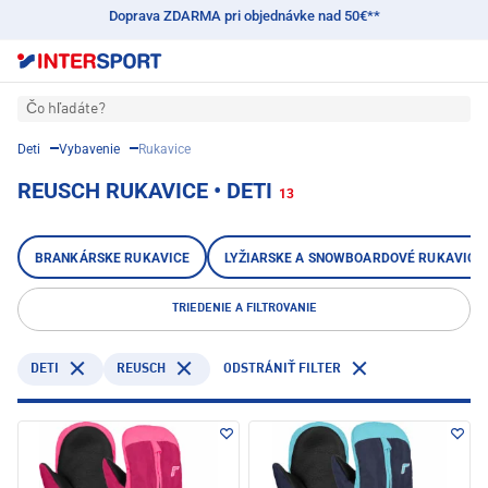
Doprava ZDARMA pri objednávke nad 50€**
Čo hľadáte?
Deti
Vybavenie
Rukavice
REUSCH RUKAVICE • DETI
13
BRANKÁRSKE RUKAVICE
LYŽIARSKE A SNOWBOARDOVÉ RUKAVICE
TRIEDENIE A FILTROVANIE
DETI
REUSCH
ODSTRÁNIŤ FILTER