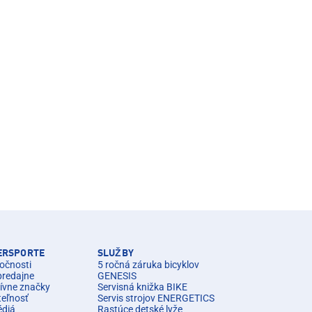
TERSPORTE
SLUŽBY
očnosti
5 ročná záruka bicyklov
predajne
GENESIS
ívne značky
Servisná knižka BIKE
teľnosť
Servis strojov ENERGETICS
édiá
Rastúce detské lyže