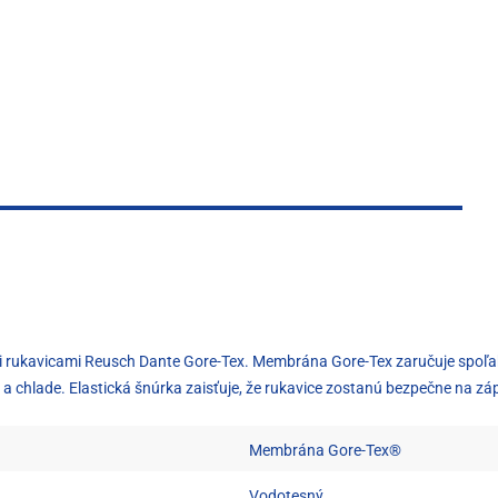
kymi rukavicami Reusch Dante Gore-Tex. Membrána Gore-Tex zaručuje spoľ
u a chlade. Elastická šnúrka zaisťuje, že rukavice zostanú bezpečne na zá
Membrána Gore-Tex®
Vodotesný