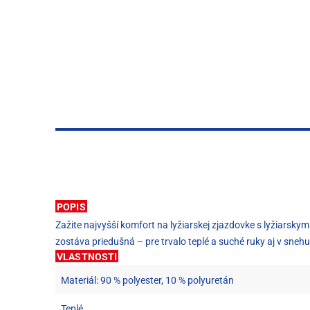
POPIS
Zažite najvyšší komfort na lyžiarskej zjazdovke s lyžiars
zostáva priedušná – pre trvalo teplé a suché ruky aj v sneh
VLASTNOSTI
Materiál: 90 % polyester, 10 % polyuretán
Teplé