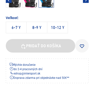
Veľkosť:
6-7 Y
8-9 Y
10-12 Y
PRIDAŤ DO KOŠÍKA
Rýchle doručenie
do 2-4 pracovných dní
eshop
@
intersport.sk
Doprava zdarma pri objednávke nad 50€**