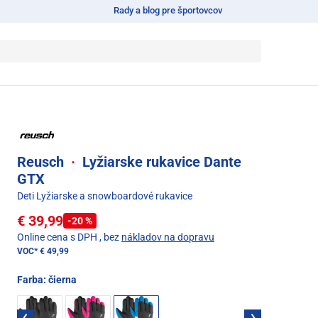
Rady a blog pre športovcov
Reusch
·
Lyžiarske rukavice Dante
GTX
Deti Lyžiarske a snowboardové rukavice
€ 39,99
-20 %
Online cena s DPH
, bez
nákladov na dopravu
VOC*
€ 49,99
Farba:
čierna