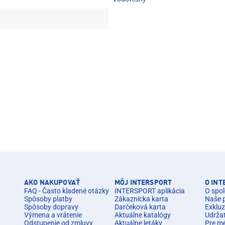
AKO NAKUPOVAŤ
MÔJ INTERSPORT
O IN
FAQ - Často kladené otázky
INTERSPORT aplikácia
O spol
Spôsoby platby
Zákaznícka karta
Naše 
Spôsoby dopravy
Darčeková karta
Exkluz
Výmena a vrátenie
Aktuálne katalógy
Udrža
Odstupenie od zmluvy
Aktuálne letáky
Pre m