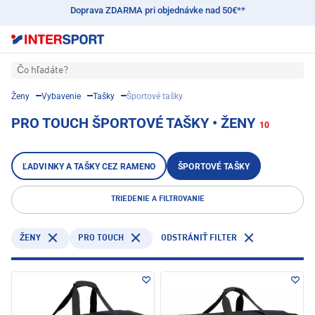
Doprava ZDARMA pri objednávke nad 50€**
Čo hľadáte?
Ženy
Vybavenie
Tašky
Športové tašky
PRO TOUCH ŠPORTOVÉ TAŠKY • ŽENY
10
ĽADVINKY A TAŠKY CEZ RAMENO
ŠPORTOVÉ TAŠKY
TRIEDENIE A FILTROVANIE
PRO TOUCH
ŽENY
ODSTRÁNIŤ FILTER