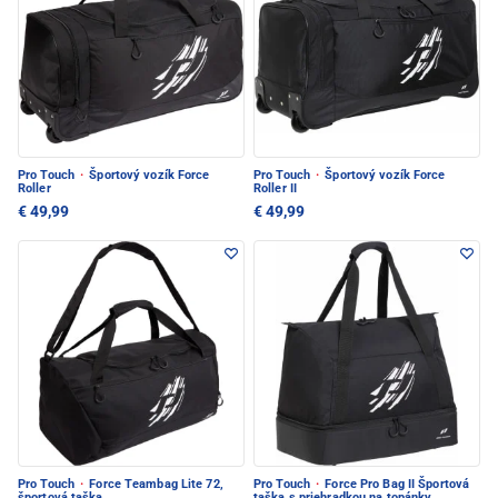
Pro Touch
·
Športový vozík Force
Pro Touch
·
Športový vozík Force
Roller
Roller II
€ 49,99
€ 49,99
Pro Touch
·
Force Teambag Lite 72,
Pro Touch
·
Force Pro Bag II Športová
športová taška
taška s priehradkou na topánky