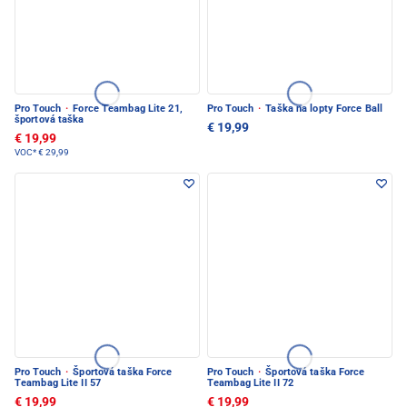
Pro Touch
·
Force Teambag Lite 21,
Pro Touch
·
Taška na lopty Force Ball
športová taška
€ 19,99
€ 19,99
VOC*
€ 29,99
Pro Touch
·
Športová taška Force
Pro Touch
·
Športová taška Force
Teambag Lite II 57
Teambag Lite II 72
€ 19,99
€ 19,99