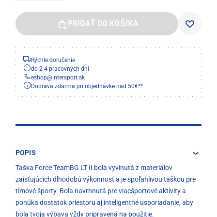
PRIDAŤ DO KOŠÍKA
Rýchle doručenie
do 2-4 pracovných dní
eshop
@
intersport.sk
Doprava zdarma pri objednávke nad 50€**
POPIS
Taška Force TeamBG LT II bola vyvinutá z materiálov
zaisťujúcich dlhodobú výkonnosť a je spoľahlivou taškou pre
tímové športy. Bola navrhnutá pre viacšportové aktivity a
ponúka dostatok priestoru aj inteligentné usporiadanie, aby
bola tvoja výbava vždy pripravená na použitie.