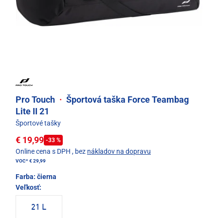
Pro Touch
·
Športová taška Force Teambag
Lite II 21
Športové tašky
€ 19,99
-33 %
Online cena s DPH
, bez
nákladov na dopravu
VOC*
€ 29,99
Farba:
čierna
Veľkosť:
21 L