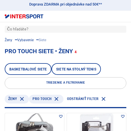
Doprava ZDARMA pri objednávke nad 50€**
Čo hľadáte?
Ženy
Vybavenie
Siete
PRO TOUCH SIETE • ŽENY
4
BASKETBALOVÉ SIETE
SIETE NA STOLNÝ TENIS
TRIEDENIE A FILTROVANIE
PRO TOUCH
ŽENY
ODSTRÁNIŤ FILTER