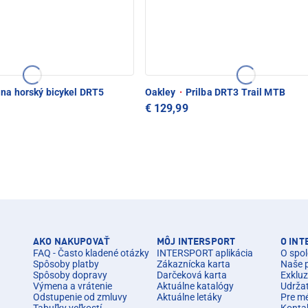
 na horský bicykel DRT5
Oakley
·
Prilba DRT3 Trail MTB
€ 129,99
AKO NAKUPOVAŤ
MÔJ INTERSPORT
O IN
FAQ - Často kladené otázky
INTERSPORT aplikácia
O spol
Spôsoby platby
Zákaznícka karta
Naše 
Spôsoby dopravy
Darčeková karta
Exkluz
Výmena a vrátenie
Aktuálne katalógy
Udrža
Odstupenie od zmluvy
Aktuálne letáky
Pre m
Tabuľky veľkostí
Konta