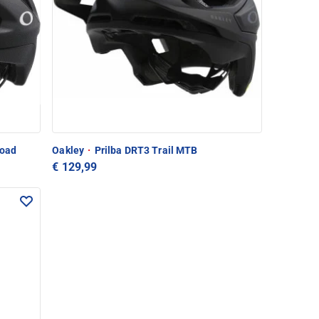
road
Oakley
·
Prilba DRT3 Trail MTB
€ 129,99