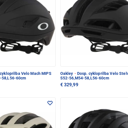
cykloprilba Velo Mach MIPS
Oakley
·
Dosp. cykloprilba Velo Stel
-58,L56-60cm
S52-56,M54-58,L56-60cm
€ 329,99