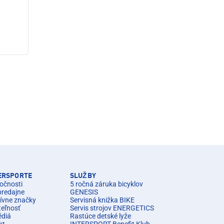
TERSPORTE
SLUŽBY
očnosti
5 ročná záruka bicyklov
predajne
GENESIS
ívne značky
Servisná knižka BIKE
teľnosť
Servis strojov ENERGETICS
édiá
Rastúce detské lyže
kt
INTERSPORT Benefit Klub