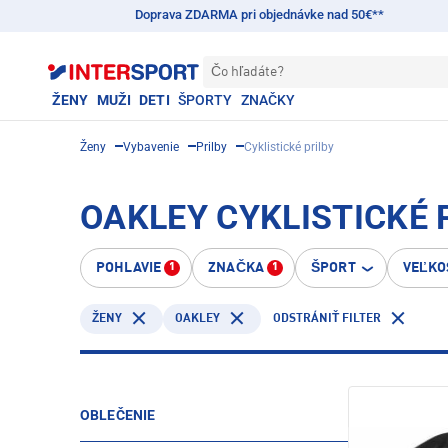
Doprava ZDARMA pri objednávke nad 50€**
Čo hľadáte?
ŽENY
MUŽI
DETI
ŠPORTY
ZNAČKY
Ženy
Vybavenie
Prilby
Cyklistické prilby
OAKLEY CYKLISTICKÉ P
POHLAVIE
ZNAČKA
ŠPORT
VEĽKO
1
1
OAKLEY
ŽENY
ODSTRÁNIŤ FILTER
OBLEČENIE