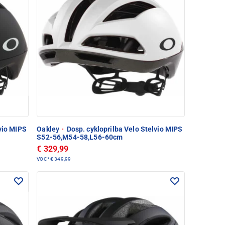
vio MIPS
Oakley
·
Dosp. cykloprilba Velo Stelvio MIPS
S52-56,M54-58,L56-60cm
€ 329,99
VOC*
€ 349,99