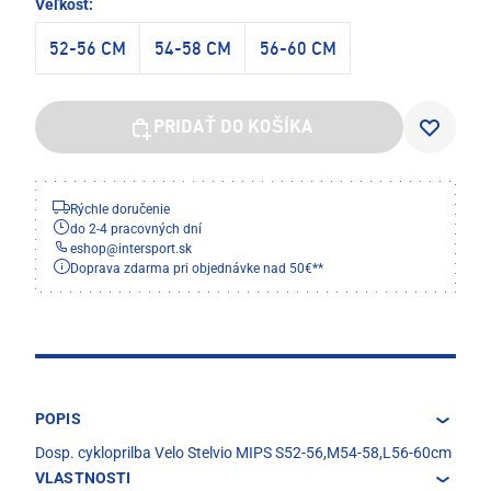
Veľkosť:
52-56 CM
54-58 CM
56-60 CM
PRIDAŤ DO KOŠÍKA
Rýchle doručenie
do 2-4 pracovných dní
eshop
@
intersport.sk
Doprava zdarma pri objednávke nad 50€**
POPIS
Dosp. cykloprilba Velo Stelvio MIPS S52-56,M54-58,L56-60cm
VLASTNOSTI