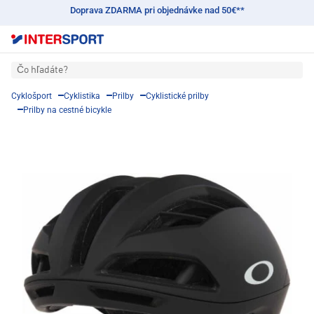
Doprava ZDARMA pri objednávke nad 50€**
Čo hľadáte?
Cyklošport
Cyklistika
Prilby
Cyklistické prilby
Prilby na cestné bicykle