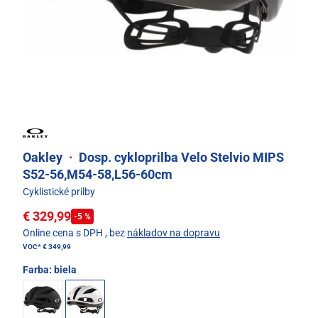
Oakley
·
Dosp. cykloprilba Velo Stelvio MIPS
S52-56,M54-58,L56-60cm
Cyklistické prilby
€ 329,99
-5 %
Online cena s DPH
, bez
nákladov na dopravu
VOC*
€ 349,99
Farba:
biela