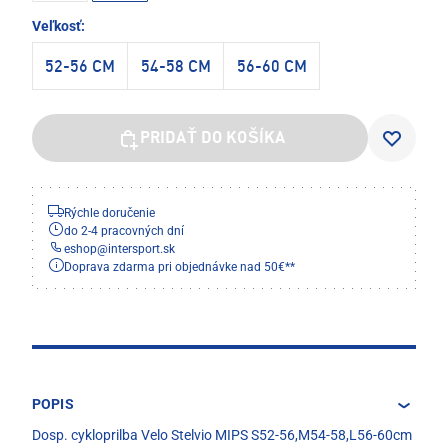
Veľkosť:
52-56 CM
54-58 CM
56-60 CM
PRIDAŤ DO KOŠÍKA
Rýchle doručenie
do 2-4 pracovných dní
eshop
@
intersport.sk
Doprava zdarma pri objednávke nad 50€**
POPIS
Dosp. cykloprilba Velo Stelvio MIPS S52-56,M54-58,L56-60cm