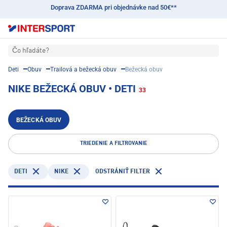
Doprava ZDARMA pri objednávke nad 50€**
Čo hľadáte?
Deti
Obuv
Trailová a bežecká obuv
Bežecká obuv
NIKE BEŽECKÁ OBUV • DETI
33
BEŽECKÁ OBUV
TRIEDENIE A FILTROVANIE
DETI
NIKE
ODSTRÁNIŤ FILTER