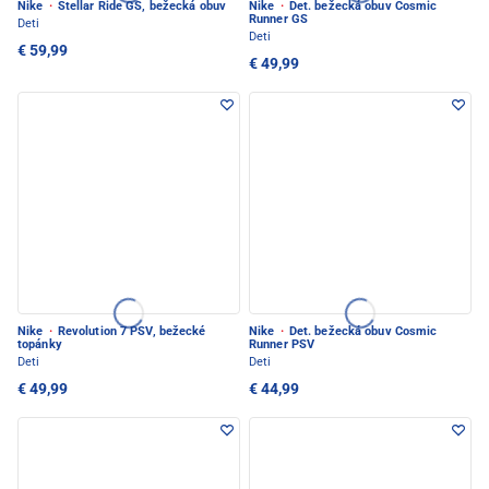
Nike
·
Stellar Ride GS, bežecká obuv
Nike
·
Det. bežecká obuv Cosmic
Runner GS
Deti
Deti
€ 59,99
€ 49,99
Nike
·
Revolution 7 PSV, bežecké
Nike
·
Det. bežecká obuv Cosmic
topánky
Runner PSV
Deti
Deti
€ 49,99
€ 44,99