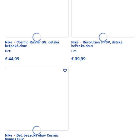
Nike
·
Cosmic Runner GS, detská
Nike
·
Revolution 6 PSV, detská
bežecká obuv
bežecká obuv
Deti
Deti
€ 44,99
€ 39,99
Nike
·
Det. bežecká obuv Cosmic
Runner PSV