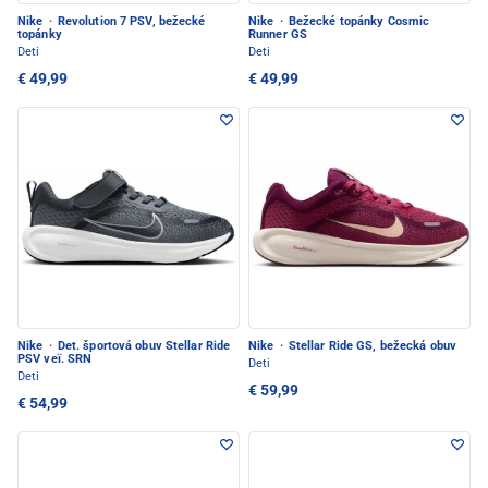
Nike
·
Revolution 7 PSV, bežecké
Nike
·
Bežecké topánky Cosmic
topánky
Runner GS
Deti
Deti
€ 49,99
€ 49,99
Nike
·
Det. športová obuv Stellar Ride
Nike
·
Stellar Ride GS, bežecká obuv
PSV veï. SRN
Deti
Deti
€ 59,99
€ 54,99