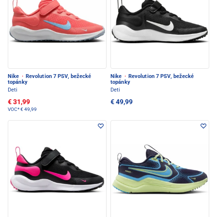
Nike
·
Revolution 7 PSV, bežecké
Nike
·
Revolution 7 PSV, bežecké
topánky
topánky
Deti
Deti
€ 31,99
€ 49,99
VOC*
€ 49,99