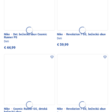
Nike
·
Det. bežecká obuv Cosmic
Nike
·
Revolution 7 GS, bežecká obuv
Runner PS
Deti
Deti
€ 59,99
€ 44,99
Nike
·
Cosmic Runner GS, detská
Nike
·
Revolution 7 GS, bežecká obuv
bežecká obuv