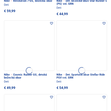
Nike
·
Revolution 7 GS, bežecká obuv
Nike
·
Det. bežecká obuv Star Runner 5
(PS) veï. SRN
Deti
Deti
€ 59,99
€ 44,99
Nike
·
Cosmic Runner GS, detská
Nike
·
Det. športová obuv Stellar Ride
bežecká obuv
PSV veï. SRN
Deti
Deti
€ 49,99
€ 54,99