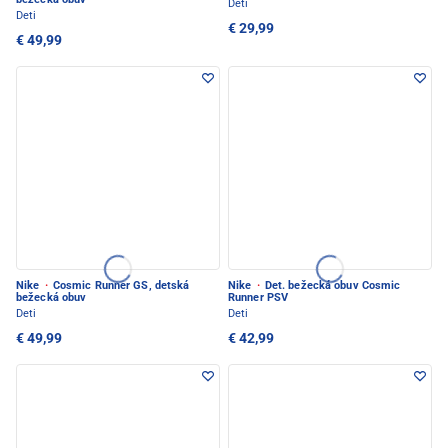
Deti
Deti
€ 29,99
€ 49,99
Nike
·
Cosmic Runner GS, detská
Nike
·
Det. bežecká obuv Cosmic
bežecká obuv
Runner PSV
Deti
Deti
€ 49,99
€ 42,99