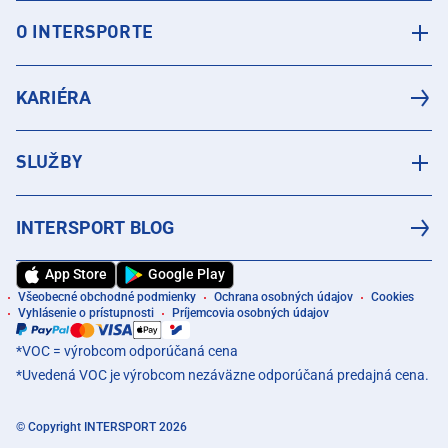
O INTERSPORTE
KARIÉRA
SLUŽBY
INTERSPORT BLOG
App Store
Google Play
Všeobecné obchodné podmienky
Ochrana osobných údajov
Cookies
Vyhlásenie o prístupnosti
Príjemcovia osobných údajov
*VOC = výrobcom odporúčaná cena
*Uvedená VOC je výrobcom nezáväzne odporúčaná predajná cena.
© Copyright INTERSPORT 2026